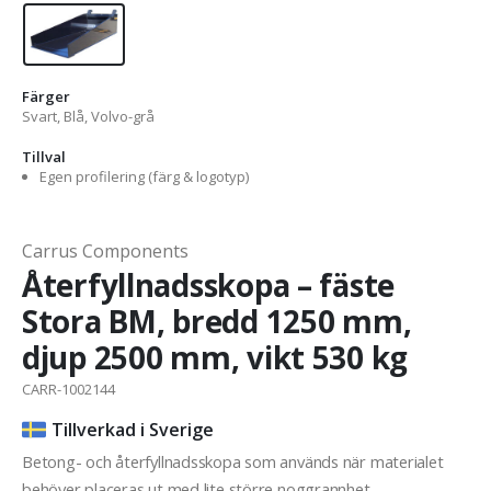
Färger
Svart, Blå, Volvo-grå
Tillval
Egen profilering (färg & logotyp)
Carrus Components
Återfyllnadsskopa – fäste
Stora BM, bredd 1250 mm,
djup 2500 mm, vikt 530 kg
CARR-1002144
Tillverkad i Sverige
Betong- och återfyllnadsskopa som används när materialet
behöver placeras ut med lite större noggrannhet.