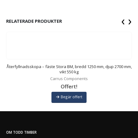
‹
›
RELATERADE PRODUKTER
00
Återfyllnadsskopa – fäste Stora BM, bredd 1250 mm, djup 2700 mm,
Å
vikt 550 kg
Carrus Components
Offert!
Begär offert
OM TODD TIMBER