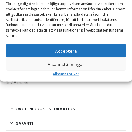
För att ge dig den bästa möjliga upplevelsen använder vi tekniker som
cookies för att lagra och/eller hämta information från din enhet. Genom
att godkänna dessa tekniker kan vi behandla data, såsom din
surfhistorik eller unika identifierare, för att förbättra webbplatsens
BESKRIVNING
funktionalitet. Om du väljer att inte godkänna eller återkallar ditt
samtycke kan det leda till att vissa funktioner på webbplatsen fungerar
sämre.
Återfyllnadsskopa – fäste Stora BM, bredd 1250 mm,
djup 2500 mm, vikt 530 kg
Acceptera
Betong- och återfyllnadsskopa som används när materialet
Visa inställningar
behöver placeras ut med lite större noggrannhet.
Allmänna villkor
Återfyllnadsskopan är tillverkad på Småländska höglandet och
är CE-märkt.
ÖVRIG PRODUKTINFORMATION
GARANTI