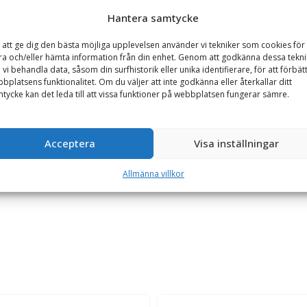
Hantera samtycke
Se alla produkter inom samma kategori
 att ge dig den bästa möjliga upplevelsen använder vi tekniker som cookies för 
Hjullastare & Traktor
ra och/eller hämta information från din enhet. Genom att godkänna dessa tekni
 vi behandla data, såsom din surfhistorik eller unika identifierare, för att förbät
bplatsens funktionalitet. Om du väljer att inte godkänna eller återkallar ditt
tycke kan det leda till att vissa funktioner på webbplatsen fungerar sämre.
GARANTI
Acceptera
Visa inställningar
ima-kombi (redskapssida), hydraulisk låsning
från Småland. Adaptern tillverkas i höghållfast konstruktionsstål och
Allmänna villkor