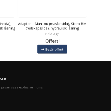
nsida),
Adapter – Manitou (maskinsida), Stora BM
Adapter – T
sk låsning
(redskapssida), hydraulisk låsning
Stora BM (re
Bala Agri
Offert!
Begär offert
ISER
a priser visas exklusive moms.