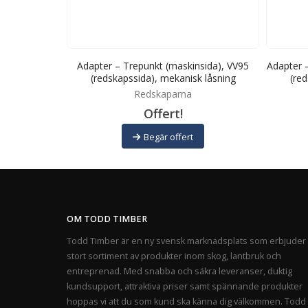
), Lilla BM
Adapter – Trepunkt (maskinsida), VV95
Adapter 
 låsning
(redskapssida), mekanisk låsning
(red
Redskaparna
Offert!
Begär offert
OM TODD TIMBER
Todd Timber är en ny svensk marknadsplats som erbjuder 
stort sortiment av produkter inom skog, lantbruk och
entreprenad. Med snabba och säkra leveranser, duktig
kundsupport, attraktiva priser samt spännande produkter
hoppas vi att du som kund ska känna dig välkommen. Todd