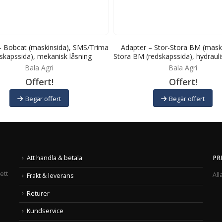
– Bobcat (maskinsida), SMS/Trima
Adapter – Stor-Stora BM (maski
skapssida), mekanisk låsning
Stora BM (redskapssida), hydrauli
Bala Agri
Bala Agri
Offert!
Offert!
Begär offert
Begär offert
Att handla & betala
PR
ett
All
Frakt & leverans
Returer
Kundservice