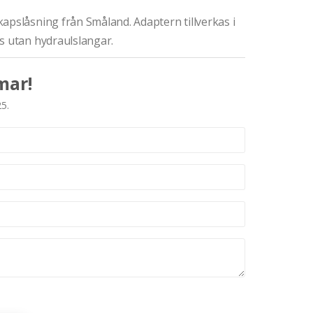
apslåsning från Småland. Adaptern tillverkas i
s utan hydraulslangar.
mar!
25.