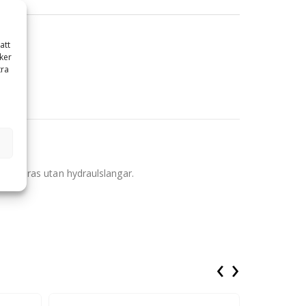
att
ker
tra
 levereras utan hydraulslangar.
‹
›