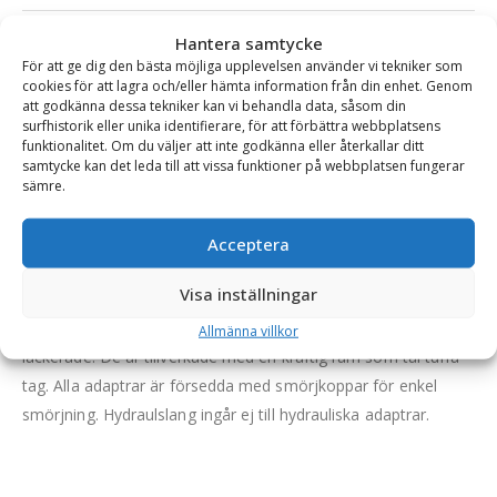
Se alla produkter inom samma kategori
Hantera samtycke
För att ge dig den bästa möjliga upplevelsen använder vi tekniker som
Hjullastare & Traktor
cookies för att lagra och/eller hämta information från din enhet. Genom
att godkänna dessa tekniker kan vi behandla data, såsom din
surfhistorik eller unika identifierare, för att förbättra webbplatsens
funktionalitet. Om du väljer att inte godkänna eller återkallar ditt
BESKRIVNING
samtycke kan det leda till att vissa funktioner på webbplatsen fungerar
sämre.
Adapter – Schäffer 2000-3000 (maskinsida), SMS/Trima
Acceptera
(redskapssida), hydraulisk låsning
Visa inställningar
En adapter möjliggör montering av redskap utrustat med
annat fäste än lastarens. Adaptrarna levereras blästrade och
Allmänna villkor
lackerade. De är tillverkade med en kraftig ram som tål tuffa
tag. Alla adaptrar är försedda med smörjkoppar för enkel
smörjning. Hydraulslang ingår ej till hydrauliska adaptrar.