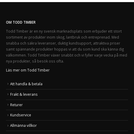
OM TODD TIMBER
Todd Timber är en ny svensk marknadsplats som erbjuder ett stort
sortiment av produkter inom skog, lantbruk och entreprenad. Med
snabba och säkra leveranser, duktig kundsupport, attraktiva priser
samt spännande produkter hoppas vi att du som kund ska känna dig
välkommen. Todd Timber växer snabbt och vi fyller varje vecka på med
nya produkter, så besök oss ofta.
Läs mer om Todd Timber
Att handla & betala
Frakt & leverans
Returer
Kundservice
Allmänna villkor