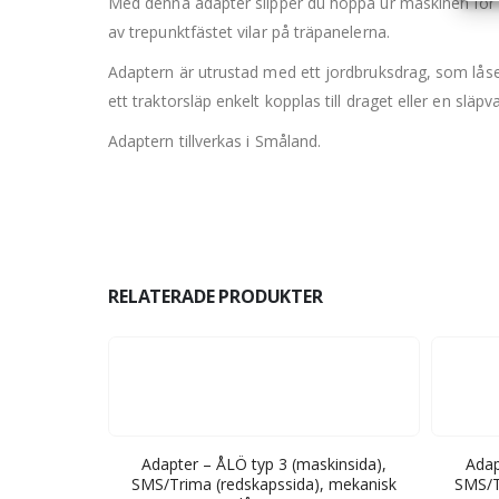
Med denna adapter slipper du hoppa ur maskinen för 
av trepunktfästet vilar på träpanelerna.
Adaptern är utrustad med ett jordbruksdrag, som låse
ett traktorsläp enkelt kopplas till draget eller en sl
Adaptern tillverkas i Småland.
RELATERADE PRODUKTER
sida), VV95
Adapter – ÅLÖ typ 3 (maskinsida),
Adap
 låsning
SMS/Trima (redskapssida), mekanisk
SMS/T