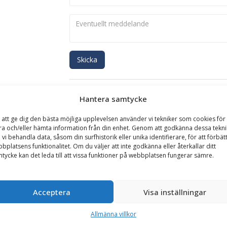
Skicka
Se alla produkter inom samma kategori
Hantera samtycke
Hjullastare & Traktor
 att ge dig den bästa möjliga upplevelsen använder vi tekniker som cookies för 
ra och/eller hämta information från din enhet. Genom att godkänna dessa tekni
 vi behandla data, såsom din surfhistorik eller unika identifierare, för att förbät
GARANTI
bplatsens funktionalitet. Om du väljer att inte godkänna eller återkallar ditt
tycke kan det leda till att vissa funktioner på webbplatsen fungerar sämre.
kt kat 1,2,3,4 (redskapssida), med avtagbart drag
Acceptera
Visa inställningar
 SMS/Trima på maskinsidan och trepunkt på redskapssidan. Adaptern ä
Allmänna villkor