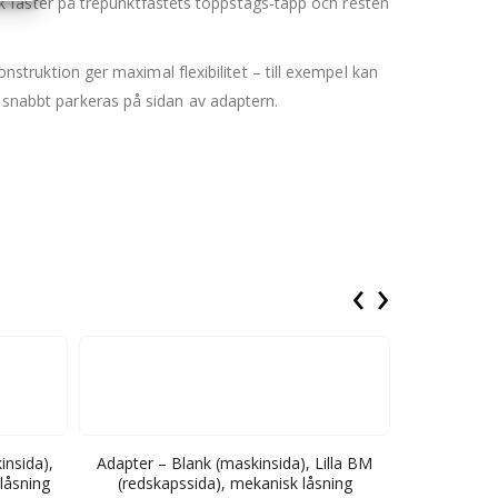
 fäster på trepunktfästets toppstags-tapp och resten
ruktion ger maximal flexibilitet – till exempel kan
n snabbt parkeras på sidan av adaptern.
‹
›
insida),
Adapter – Blank (maskinsida), Lilla BM
Adapter – Ma
låsning
(redskapssida), mekanisk låsning
(redska