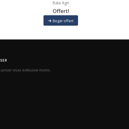
Bala Agri
Offert!
Begär offert
ISER
a priser visas exklusive moms.