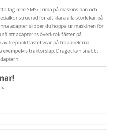
uffa tag med SMS/Trima på maskinsidan och
cialkonstruerad för att klara alla storlekar på
 denna adapter slipper du hoppa ur maskinen för
 så att adapterns överkrok fäster på
av trepunktfästet vilar på träpanelerna.
ta exempelvis traktorsläp. Draget kan snabbt
adaptern.
mar!
25.