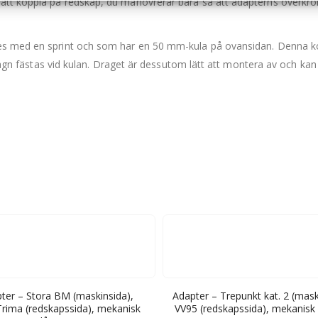
att koppla på redskap, du manövrerar bara så att adapterns överkrok
s med en sprint och som har en 50 mm-kula på ovansidan. Denna konst
äpvagn fästas vid kulan. Draget är dessutom lätt att montera av och ka
ter – Stora BM (maskinsida),
Adapter – Trepunkt kat. 2 (mask
rima (redskapssida), mekanisk
VV95 (redskapssida), mekanisk 