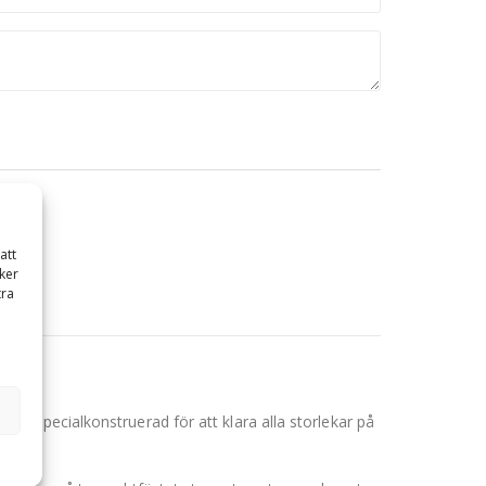
att
ker
tra
r specialkonstruerad för att klara alla storlekar på