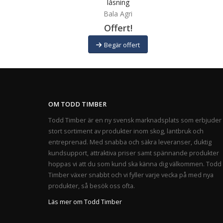
låsning
Bala Agri
Offert!
Begär offert
OM TODD TIMBER
Todd Timber är en ny svensk marknadsplats som erbjuder 
stort sortiment av produkter inom skog, lantbruk och
entreprenad. Med snabba och säkra leveranser, duktig
kundsupport, attraktiva priser samt spännande produkter
hoppas vi att du som kund ska känna dig välkommen. Todd
Timber växer snabbt och vi fyller varje vecka på med nya
produkter, så besök oss ofta.
Läs mer om Todd Timber