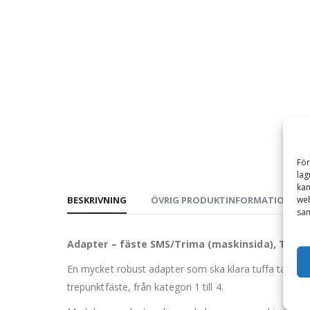
För
lag
kan
BESKRIVNING
ÖVRIG PRODUKTINFORMATION
web
sam
Adapter – fäste SMS/Trima (maskinsida), Trepun
En mycket robust adapter som ska klara tuffa tag med
trepunktfäste, från kategori 1 till 4.