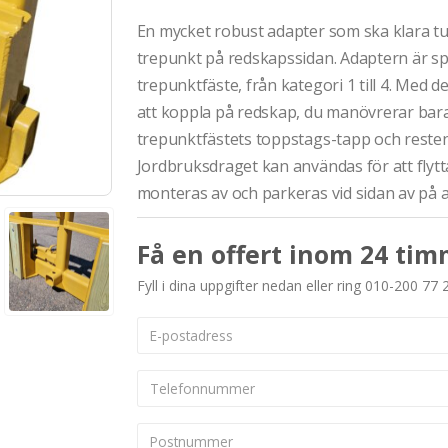
En mycket robust adapter som ska klara t
trepunkt på redskapssidan. Adaptern är spe
trepunktfäste, från kategori 1 till 4. Med
att koppla på redskap, du manövrerar bara
trepunktfästets toppstags-tapp och resten 
Jordbruksdraget kan användas för att flyt
monteras av och parkeras vid sidan av på 
Få en offert inom 24 tim
Fyll i dina uppgifter nedan eller ring 010-200 77 