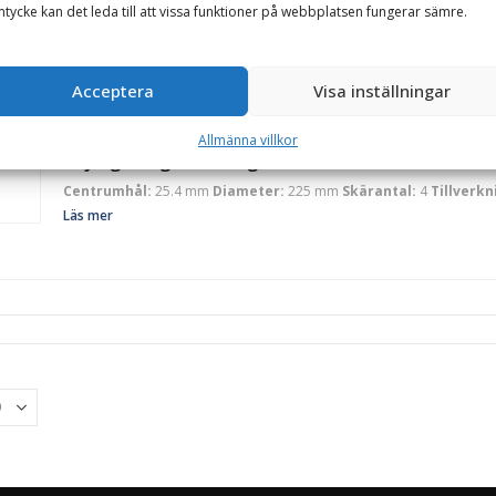
tycke kan det leda till att vissa funktioner på webbplatsen fungerar sämre.
Centrumhål:
20 mm
Diameter:
225 mm
Skärantal:
4
Tillverkni
Läs mer
Acceptera
Visa inställningar
V-klingan
Allmänna villkor
Röjsågsklinga – V-klingan, diameter 225 mm, cent
Centrumhål:
25.4 mm
Diameter:
225 mm
Skärantal:
4
Tillverkn
Läs mer