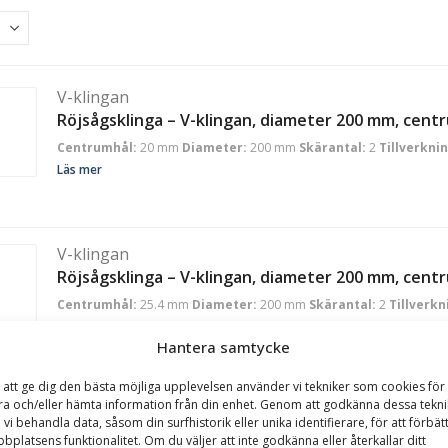
V-klingan
Röjsågsklinga – V-klingan, diameter 200 mm, cen
Centrumhål:
20 mm
Diameter:
200 mm
Skärantal:
2
Tillverkni
Läs mer
V-klingan
Röjsågsklinga – V-klingan, diameter 200 mm, cent
Centrumhål:
25.4 mm
Diameter:
200 mm
Skärantal:
2
Tillverkn
Läs mer
Hantera samtycke
 att ge dig den bästa möjliga upplevelsen använder vi tekniker som cookies för 
ra och/eller hämta information från din enhet. Genom att godkänna dessa tekni
V-klingan
 vi behandla data, såsom din surfhistorik eller unika identifierare, för att förbät
Röjsågsklinga – V-klingan, diameter 225 mm, cen
bplatsens funktionalitet. Om du väljer att inte godkänna eller återkallar ditt