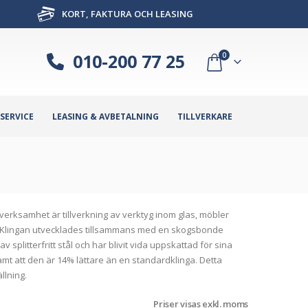
KORT, FAKTURA OCH LEASING
010-200 77 25
0
SERVICE
LEASING & AVBETALNING
TILLVERKARE
verksamhet är tillverkning av verktyg inom glas, möbler
räd. Klingan utvecklades tillsammans med en skogsbonde
plitterfritt stål och har blivit vida uppskattad för sina
samt att den är 14% lättare än en standardklinga. Detta
llning.
Priser visas exkl. moms