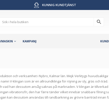
KUNNIG KUNDTJÄNST
VMASKIN
KAMPANJ
KUND
oduktion och verksamhet i Nybro, Kalmar län. Mejk Verktygs huvudsakliga 
vid namn V-klingan som är en allroundklinga för röjning av sly, gräs och t
ch vad han dessutom ansåg saknas på marknaden. V-klingan är tillverkad av s
lingan vibrationsfri, den har färre tänder vilket innebär snabbare filning 
lingan kan dessutom användas till randbarkning av grövre barrträd innan fä