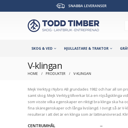
SNABBA LEVERANSER
SKOG & VED
HJULLASTARE & TRAKTOR
GRÄ
V-klingan
HOME
PRODUKTER
V-KLINGAN
Mejk Verktyg i Nybro AB grundades 1982 och har all sin pr
samt skog. Mejk Verktyg tillverkar bl.a en röjsågsklinga 
som visste vilka egenskaper en riktigt bra klinga ska ha o
fina skäregenskaper och långa livslängd. I övrigt så är V-k
resulterar i att det är en klinga som är lättmanövrerad. K
CENTRUMHÅL