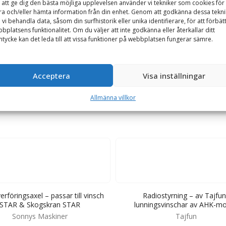
 att ge dig den bästa möjliga upplevelsen använder vi tekniker som cookies för 
ra och/eller hämta information från din enhet. Genom att godkänna dessa tekni
 vi behandla data, såsom din surfhistorik eller unika identifierare, för att förbät
bplatsens funktionalitet. Om du väljer att inte godkänna eller återkallar ditt
mmervinschar
tycke kan det leda till att vissa funktioner på webbplatsen fungerar sämre.
har.
Acceptera
Visa inställningar
Allmänna villkor
erföringsaxel – passar till vinsch
Radiostyrning – av Tajfu
STAR & Skogskran STAR
lunningsvinschar av AHK-mo
Sonnys Maskiner
Tajfun