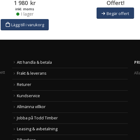
1 980
kr
Offert!
inkl. moms
Begär offert
I lager
Lägg till i varukorg
Att handla & betala
PR
ett
All
Frakt & leverans
Returer
Kundservice
Allmänna villkor
Jobba på Todd Timber
Leasing & avbetalning