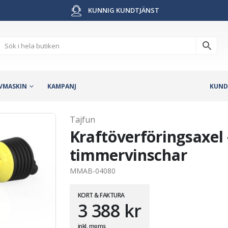
KUNNIG KUNDTJÄNST
VMASKIN
KAMPANJ
KUND
Tajfun
Kraftöverföringsaxel –
timmervinschar
MMAB-04080
KORT & FAKTURA
3 388
kr
inkl. moms