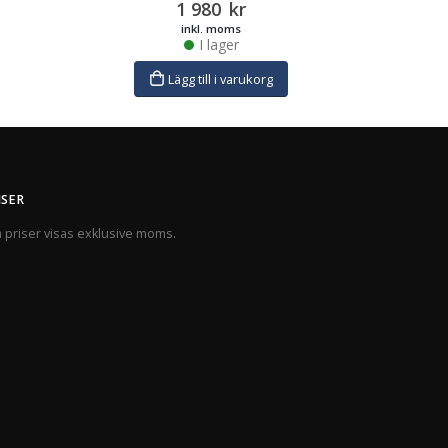
1 980
kr
inkl. moms
I lager
Lägg till i varukorg
ISER
a priser visas exklusive moms.