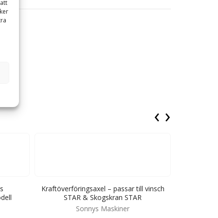
att
ker
tra
‹
›
ns
Kraftöverföringsaxel – passar till vinsch
Radi
dell
STAR & Skogskran STAR
lunning
Sonnys Maskiner