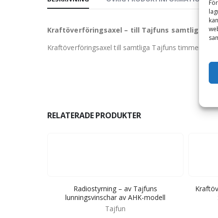
För
lag
kan
web
Kraftöverföringsaxel – till Tajfuns samtliga ti
sam
Kraftöverföringsaxel till samtliga Tajfuns timmervinsc
RELATERADE PRODUKTER
 till vinsch
Radiostyrning – av Tajfuns
Kraftöv
STAR
lunningsvinschar av AHK-modell
r
Tajfun