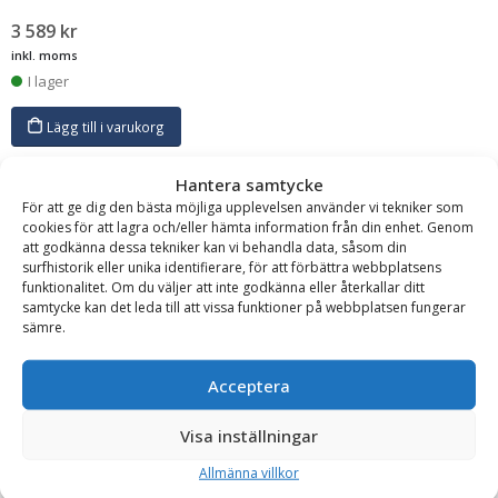
3 589
kr
inkl. moms
I lager
Lägg till i varukorg
Hantera samtycke
För att ge dig den bästa möjliga upplevelsen använder vi tekniker som
cookies för att lagra och/eller hämta information från din enhet. Genom
att godkänna dessa tekniker kan vi behandla data, såsom din
surfhistorik eller unika identifierare, för att förbättra webbplatsens
funktionalitet. Om du väljer att inte godkänna eller återkallar ditt
samtycke kan det leda till att vissa funktioner på webbplatsen fungerar
Per Wikstrand
sämre.
Klinga kolstål – diameter 700 mm till Rättvikskapen
Höjd:
700 mm
Klingdiameter:
700 mm
Längd:
700 mm
Acceptera
Tillverkningsland:
Sverige
Läs mer
Visa inställningar
3 341
kr
inkl. moms
Allmänna villkor
I lager