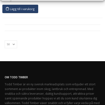
Lägg till i varukorg
OM TODD TIMBER
Todd Timber är en ny svensk marknadsplats som erbjuder ett stort
sortiment av produkter inom skog, lantbruk och entreprenad. Med
snabba och säkra leveranser, duktig kundsupport, attraktiva priser
samt spännande produkter hoppas vi att du som kund ska känna dig
välkommen. Todd Timber växer snabbt och vi fyller varje vecka på med