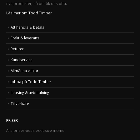
nya produkter, så besök oss ofta.
Läs mer om Todd Timber
Att handla & betala
Frakt & leverans
Returer
Kundservice
Allmänna villkor
Jobba på Todd Timber
Leasing & avbetalning
Tillverkare
PRISER
Alla priser visas exklusive moms.