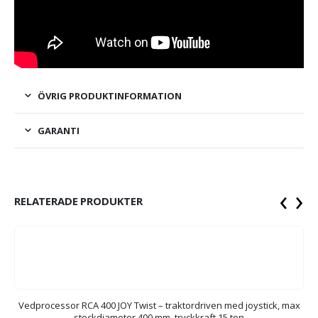
ÖVRIG PRODUKTINFORMATION
GARANTI
‹
›
RELATERADE PRODUKTER
ax
Vedprocessor RCA 400 JOY Twist – traktordriven med joystick, max
stockdiameter 400 mm, tryckkraft 15 ton