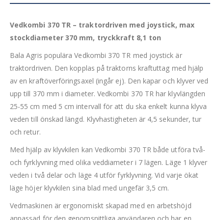
Vedkombi 370 TR – traktordriven med joystick, max
stockdiameter 370 mm, tryckkraft 8,1 ton
Bala Agris populära Vedkombi 370 TR med joystick är
traktordriven. Den kopplas på traktorns kraftuttag med hjälp
av en kraftöverföringsaxel (ingår ej). Den kapar och klyver ved
upp till 370 mm i diameter. Vedkombi 370 TR har klyvlängden
25-55 cm med 5 cm intervall för att du ska enkelt kunna klyva
veden till önskad längd. Klyvhastigheten är 4,5 sekunder, tur
och retur.
Med hjälp av klyvkilen kan Vedkombi 370 TR både utföra två-
och fyrklyvning med olika veddiameter i 7 lägen. Läge 1 klyver
veden i två delar och läge 4 utför fyrklyvning. Vid varje ökat
läge höjer klyvkilen sina blad med ungefär 3,5 cm.
Vedmaskinen är ergonomiskt skapad med en arbetshöjd
anpassad för den genomsnittliga användaren och har en