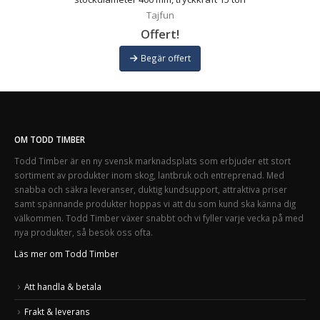
Tajfun
Offert!
Begär offert
OM TODD TIMBER
Todd Timber är en ny svensk marknadsplats som erbjuder ett stort
sortiment av produkter inom skog, lantbruk och entreprenad. Med
snabba och säkra leveranser, duktig kundsupport, attraktiva priser
samt spännande produkter hoppas vi att du som kund ska känna dig
välkommen. Todd Timber växer snabbt och vi fyller varje vecka på med
nya produkter, så besök oss ofta.
Läs mer om Todd Timber
Att handla & betala
Frakt & leverans