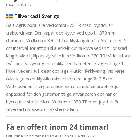
BAAG-63510S
Tillverkad i Sverige
Bala Agris populära Vedkombi 370 TR med joystick är
traktordriven. Den kapar och klyver ved upp till 370 mm i
diameter. Vedkombi 370 TR har klyvlängden 25-55 cm med 5
cm intervall för att du ska enkelt kunna klyva veden till önskad
längd. Med hjälp av klyvkilen kan Vedkombi 370 TR både utföra
två- och fyrklyvning med olika veddiameter i 7 lägen. Läge 1
klyver veden i två delar och läge 4 utför fyrklyvning. Vid varje
ökat läge höjer klyvkilen sina blad med ungefär 3,5 cm.
Vedmaskinen är ergonomiskt skapad med en arbetshöjd
anpassad för den genomsnittliga användaren och har en
hydraulisk stockhållare. Vedkombi 370 TR med joystick är
tillverkad i Nossebro i Västergötland.
Få en offert inom 24 timmar!
Fyll i dina uppgifter nedan eller ring 010-200 77 25.