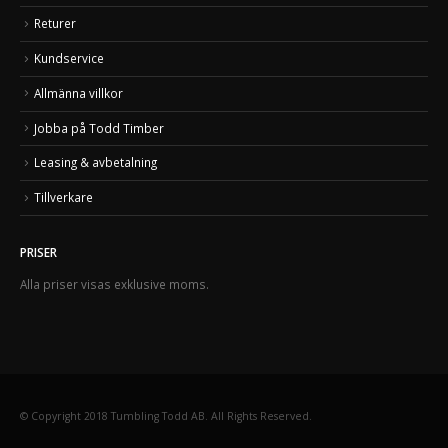
Returer
Kundservice
Allmänna villkor
Jobba på Todd Timber
Leasing & avbetalning
Tillverkare
PRISER
Alla priser visas exklusive moms.
© Copyright 2018 Tumbling Todd AB. All Rights Reserved.