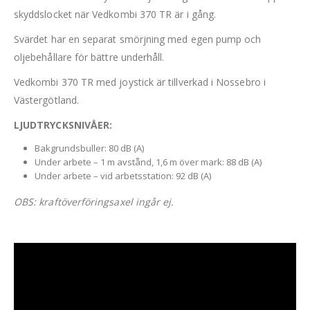
skyddslocket när Vedkombi 370 TR är i gång.
Svärdet har en separat smörjning med egen pump och
oljebehållare för bättre underhåll.
Vedkombi 370 TR med joystick är tillverkad i Nossebro i
Västergötland.
LJUDTRYCKSNIVÅER:
Bakgrundsbuller: 80 dB (A)
Under arbete – 1 m avstånd, 1,6 m över mark: 88 dB (A)
Under arbete – vid arbetsstation: 92 dB (A)
OBS: kraftöverföringsaxel ingår ej.