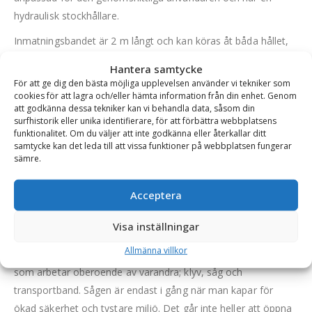
hydraulisk stockhållare.
Inmatningsbandet är 2 m långt och kan köras åt båda hållet,
vilket sparar både på kroppen och tid om man behöver rätta
Hantera samtycke
till en stock som har kommit för långt in.
För att ge dig den bästa möjliga upplevelsen använder vi tekniker som
cookies för att lagra och/eller hämta information från din enhet. Genom
För att underlätta uppsamlingen av veden har redskapet en
att godkänna dessa tekniker kan vi behandla data, såsom din
4,5 m inbyggd transportör med tre svängbara lägen. Den
surfhistorik eller unika identifierare, för att förbättra webbplatsens
funktionalitet. Om du väljer att inte godkänna eller återkallar ditt
ställs in mekaniskt via en fällsprint med 30 grader intervall,
samtycke kan det leda till att vissa funktioner på webbplatsen fungerar
rakt, höger och vänster. Detta gör att man kan fylla upp till tre
sämre.
EU-pallar som är bredvid varandra vid samma tillfälle utan att
behöva lämna vedmaskinen. Transportören fälls för hand
Acceptera
smidigt ut- och in med hjälp av vinschen, maskinen blir endast
Visa inställningar
2,1 m i höjden hopfälld.
Allmänna villkor
Vedmaskinen är utrustad med tre separata hydraulpumpar
som arbetar oberoende av varandra; klyv, såg och
transportband. Sågen är endast i gång när man kapar för
ökad säkerhet och tystare miljö. Det går inte heller att öppna