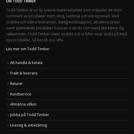
OM TODD TIMBER
Todd Timber är en ny svensk marknadsplats som erbjuder ett stort
sortiment av produkter inom skog, lantbruk och entreprenad. Med
snabba och säkra leveranser, duktig kundsupport, attraktiva priser
samt spännande produkter hoppas vi att du som kund ska känna dig
välkommen. Todd Timber växer snabbt och vi fyller varje vecka på med
nya produkter, så besök oss ofta.
Läs mer om Todd Timber
Att handla & betala
Frakt & leverans
Returer
Kundservice
Allmänna villkor
Jobba på Todd Timber
Leasing & avbetalning