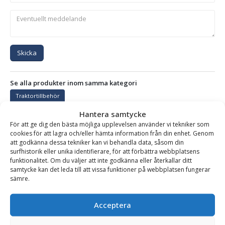
Skicka
Se alla produkter inom samma kategori
Traktortillbehör
Hantera samtycke
För att ge dig den bästa möjliga upplevelsen använder vi tekniker som
cookies för att lagra och/eller hämta information från din enhet. Genom
BESKRIVNING
att godkänna dessa tekniker kan vi behandla data, såsom din
surfhistorik eller unika identifierare, för att förbättra webbplatsens
funktionalitet. Om du väljer att inte godkänna eller återkallar ditt
samtycke kan det leda till att vissa funktioner på webbplatsen fungerar
Transportbox – för traktor, verktygslåda med lock,
sämre.
fäste Trepunkt & SMS, bredd 1200 mm, djup 620 mm,
vikt 130 kg
Acceptera
Med denna transportbox slipper du att ha traktorhytten full