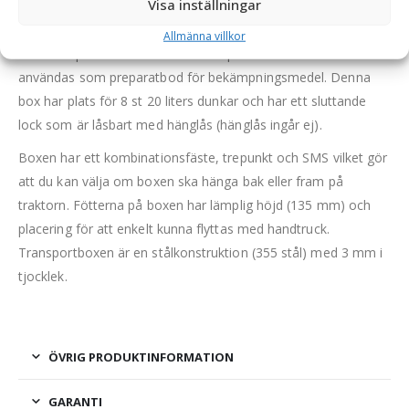
Visa inställningar
med verktyg så som motorsåg, slägga, bensindunkar, olja,
smörjspruta, plastrullar med mera. Perfekt för både lantbruk
Allmänna villkor
och entreprenadverksamhet. Transportboxen kan även
användas som preparatbod för bekämpningsmedel. Denna
box har plats för 8 st 20 liters dunkar och har ett sluttande
lock som är låsbart med hänglås (hänglås ingår ej).
Boxen har ett kombinationsfäste, trepunkt och SMS vilket gör
att du kan välja om boxen ska hänga bak eller fram på
traktorn. Fötterna på boxen har lämplig höjd (135 mm) och
placering för att enkelt kunna flyttas med handtruck.
Transportboxen är en stålkonstruktion (355 stål) med 3 mm i
tjocklek.
ÖVRIG PRODUKTINFORMATION
GARANTI