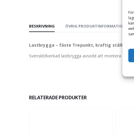
För
lag
kan
BESKRIVNING
ÖVRIG PRODUKTINFORMATION
web
sam
Lastbrygga – fäste Trepunkt, kraftig stålkonst
Svensktillverkad lastbrygga avsedd att montera i trakto
RELATERADE PRODUKTER