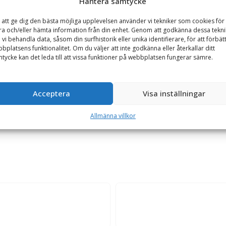
Hantera samtycke
Traktortillbehör
 att ge dig den bästa möjliga upplevelsen använder vi tekniker som cookies för 
ra och/eller hämta information från din enhet. Genom att godkänna dessa tekni
 vi behandla data, såsom din surfhistorik eller unika identifierare, för att förbät
GARANTI
bplatsens funktionalitet. Om du väljer att inte godkänna eller återkallar ditt
tycke kan det leda till att vissa funktioner på webbplatsen fungerar sämre.
ruktion med botten av trä, 2 laststakar ingår, längd 1250 mm
Acceptera
Visa inställningar
rns 3-punktslyft. Lastbryggan är tillverkad i stålkonstruktion med bott
Allmänna villkor