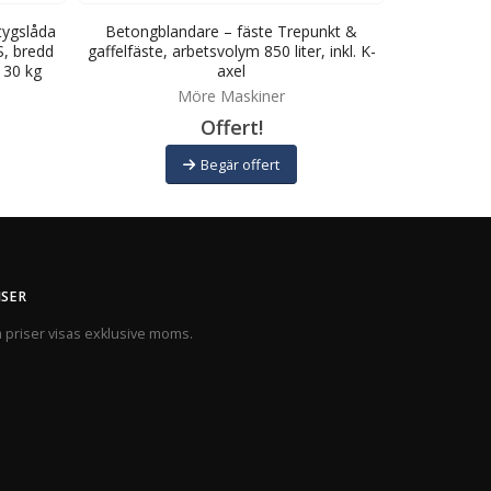
tygslåda
Betongblandare – fäste Trepunkt &
Hydrauli
S, bredd
gaffelfäste, arbetsvolym 850 liter, inkl. K-
Trepunkt & 
130 kg
axel
Möre Maskiner
Offert!
Begär offert
ISER
a priser visas exklusive moms.