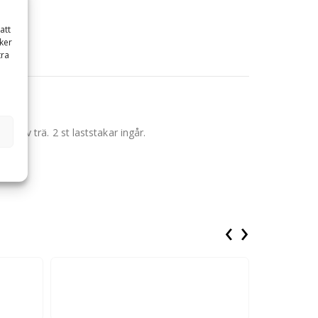
att
ker
tra
en av trä. 2 st laststakar ingår.
‹
›