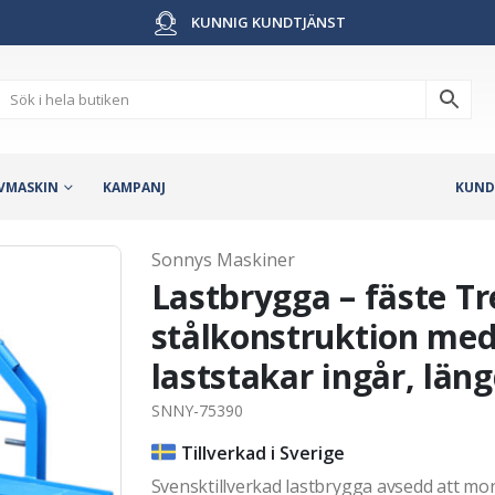
KUNNIG KUNDTJÄNST
VMASKIN
KAMPANJ
KUND
Sonnys Maskiner
Lastbrygga – fäste Tr
stålkonstruktion med 
laststakar ingår, lä
SNNY-75390
Tillverkad i Sverige
Svensktillverkad lastbrygga avsedd att mon