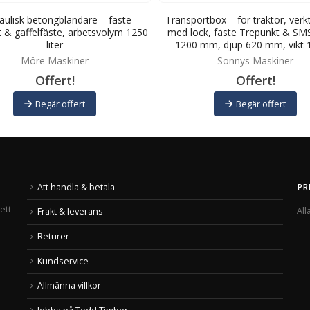
aulisk betongblandare – fäste
Transportbox – för traktor, verk
 & gaffelfäste, arbetsvolym 1250
med lock, fäste Trepunkt & SM
liter
1200 mm, djup 620 mm, vikt 
Möre Maskiner
Sonnys Maskiner
Offert!
Offert!
Begär offert
Begär offert
Att handla & betala
PR
ett
All
Frakt & leverans
Returer
Kundservice
Allmänna villkor