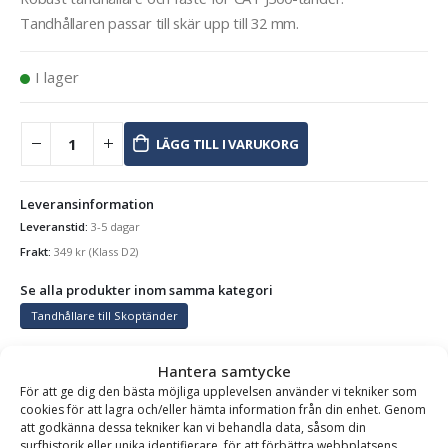
Tandhållaren passar till skär upp till 32 mm.
I lager
LÄGG TILL I VARUKORG
Leveransinformation
Leveranstid:
3-5 dagar
Frakt:
349
kr
(Klass D2)
Se alla produkter inom samma kategori
Tandhållare till Skoptänder
Hantera samtycke
För att ge dig den bästa möjliga upplevelsen använder vi tekniker som
BESKRIVNING
cookies för att lagra och/eller hämta information från din enhet. Genom
att godkänna dessa tekniker kan vi behandla data, såsom din
surfhistorik eller unika identifierare, för att förbättra webbplatsens