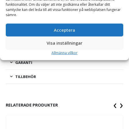
funktionalitet. Om du väljer att inte godkänna eller återkallar ditt
Tandhållare – för tand CAT J300, GAP 37 mm
samtycke kan det leda till att vissa funktioner på webbplatsen fungerar
sämre.
Robust tandhållare och fäste för CAT J300-tänder.
Tandhållaren passar till skär upp till 32 mm.
Acceptera
Visa inställningar
ÖVRIG PRODUKTINFORMATION
Allmänna villkor
GARANTI
TILLBEHÖR
‹
›
RELATERADE PRODUKTER