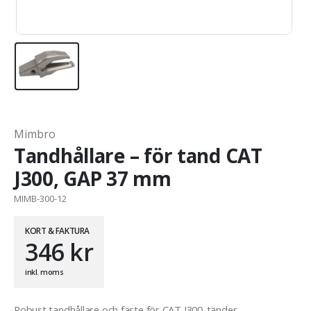
Mimbro
Tandhållare – för tand CAT
J300, GAP 37 mm
MIMB-300-12
KORT & FAKTURA
346
kr
inkl. moms
Robust tandhållare och fäste för CAT J300-tänder.