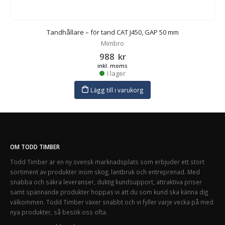
Tandhållare – för tand CAT J450, GAP 50 mm
Mimbro
988
kr
inkl. moms
I lager
Lägg till i varukorg
OM TODD TIMBER
Todd Timber är en ny svensk marknadsplats som erbjuder ett stort
sortiment av produkter inom skog, lantbruk och entreprenad. Med
snabba och säkra leveranser, duktig kundsupport, attraktiva priser
samt spännande produkter hoppas vi att du som kund ska känna dig
välkommen. Todd Timber växer snabbt och vi fyller varje vecka på med
nya produkter, så besök oss ofta.