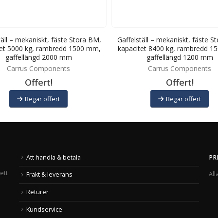
täll – mekaniskt, fäste Stora BM,
Gaffelställ – mekaniskt, fäste S
tet 5000 kg, rambredd 1500 mm,
kapacitet 8400 kg, rambredd 1
gaffellängd 2000 mm
gaffellängd 1200 mm
Carrus Components
Carrus Components
Offert!
Offert!
Begär offert
Begär offert
Att handla & betala
PR
ett
All
Frakt & leverans
Returer
Kundservice