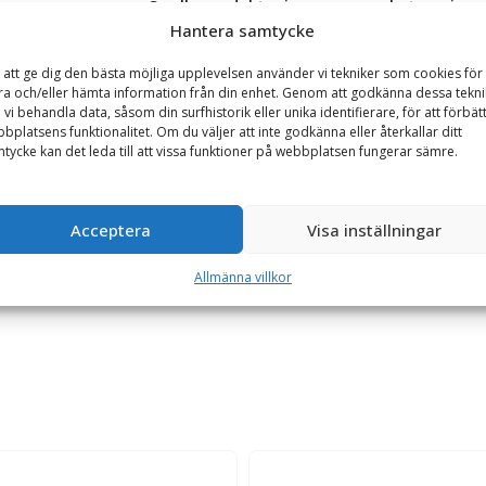
Se alla produkter inom samma kategori
Hantera samtycke
Hjullastare & Traktor
 att ge dig den bästa möjliga upplevelsen använder vi tekniker som cookies för 
ra och/eller hämta information från din enhet. Genom att godkänna dessa tekni
 vi behandla data, såsom din surfhistorik eller unika identifierare, för att förbät
GARANTI
bplatsens funktionalitet. Om du väljer att inte godkänna eller återkallar ditt
tycke kan det leda till att vissa funktioner på webbplatsen fungerar sämre.
itet 1500 kg, rambredd 1120 mm, gaffellängd 950 mm
Acceptera
Visa inställningar
 en vikt av 1500 kg. När gafflarna utsätts för tilläggsbelastning som 
as på traktorns trepunktsupphängning.
Allmänna villkor