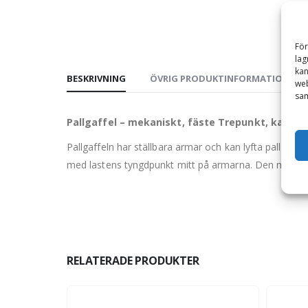
För
lag
kan
BESKRIVNING
ÖVRIG PRODUKTINFORMATION
web
sam
Pallgaffel – mekaniskt, fäste Trepunkt, kapac
Pallgaffeln har ställbara armar och kan lyfta pallar på
med lastens tyngdpunkt mitt på armarna. Den monter
RELATERADE PRODUKTER