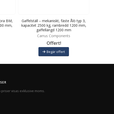
tora BM,
Gaffelställ – mekaniskt, fäste Ålö typ 3,
Gaffelställ
500 mm,
kapacitet 2500 kg, rambredd 1200 mm,
kapacitet 
gaffellängd 1200 mm
ga
Carrus Components
C
Offert!
Begär offert
ISER
a priser visas exklusive moms.