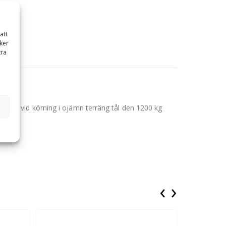
att
ker
tra
uppstår vid körning i ojämn terräng tål den 1200 kg
‹
›