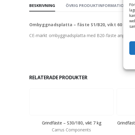
För
BESKRIVNING
ÖVRIG PRODUKTINFORMATION
lag
kan
web
Ombyggnadsplatta – fäste S1/B20, vikt 60 kg
sam
CE-märkt ombyggnadsplatta med B20-fäste anpassad för 
RELATERADE PRODUKTER
4 kg, max
Grindfäste – S30/180, vikt 7 kg
Grindfäst
lek 20 mm
Carrus Components