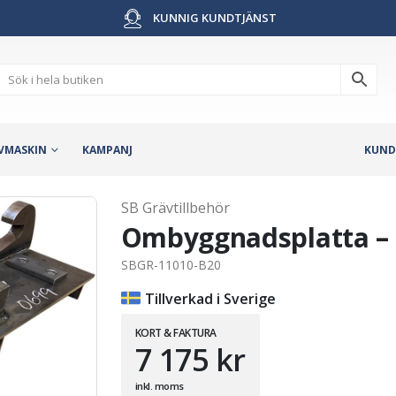
KUNNIG KUNDTJÄNST
VMASKIN
KAMPANJ
KUND
SB Grävtillbehör
Ombyggnadsplatta – f
SBGR-11010-B20
Tillverkad i Sverige
KORT & FAKTURA
7 175
kr
inkl. moms