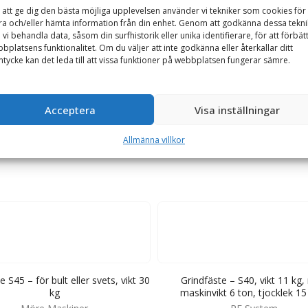
 att ge dig den bästa möjliga upplevelsen använder vi tekniker som cookies för 
GARANTI
ra och/eller hämta information från din enhet. Genom att godkänna dessa tekni
 vi behandla data, såsom din surfhistorik eller unika identifierare, för att förbät
bplatsens funktionalitet. Om du väljer att inte godkänna eller återkallar ditt
tycke kan det leda till att vissa funktioner på webbplatsen fungerar sämre.
redskap till grävmaskin. Fästet är tillverkad i Lidköping och är av h
Acceptera
Visa inställningar
Allmänna villkor
e S45 – för bult eller svets, vikt 30
Grindfäste – S40, vikt 11 kg
kg
maskinvikt 6 ton, tjocklek 