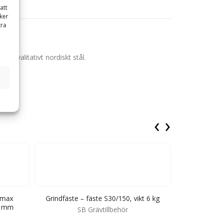
att
ker
tra
ögkvalitativt nordiskt stål.
‹
›
, max
Grindfäste – fäste S30/150, vikt 6 kg
Grindfäste S60
15 mm
SB Grävtillbehör