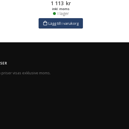
1 113
kr
inkl. moms
I lager
Lägg till i varukorg
ISER
a priser visas exklusive moms.