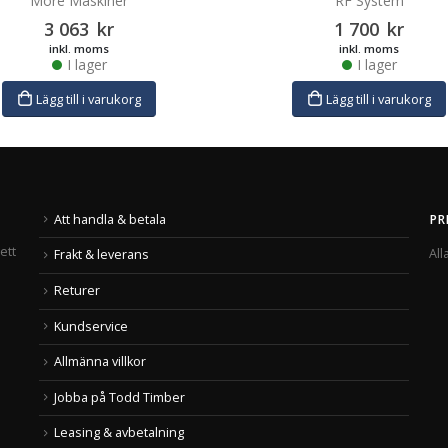
Möre Maskiner
RF System
3 063
kr
1 700
kr
inkl. moms
inkl. moms
I lager
I lager
Lägg till i varukorg
Lägg till i varukorg
Att handla & betala
PR
ett
All
Frakt & leverans
Returer
Kundservice
Allmänna villkor
Jobba på Todd Timber
Leasing & avbetalning