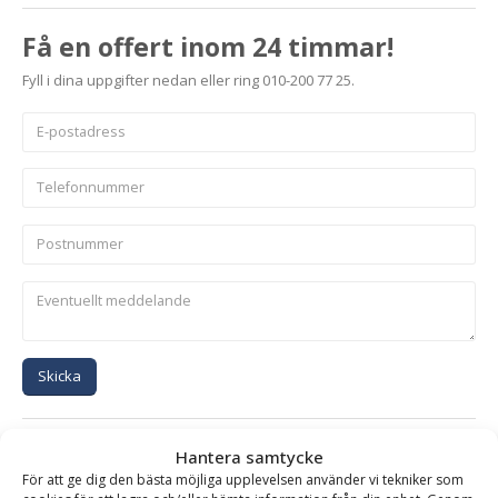
Få en offert inom 24 timmar!
Fyll i dina uppgifter nedan eller ring 010-200 77 25.
Skicka
Se alla produkter inom samma kategori
Hantera samtycke
Lättmaterialskopor på kampanj
Miljöskopor med grip
För att ge dig den bästa möjliga upplevelsen använder vi tekniker som