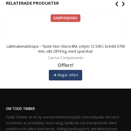
‹
›
RELATERADE PRODUKTER
KAMPANJVARA
00
Lättmaterialskopa – fäste Stor-Stora BM, volym 12 500 l, bredd 3700
L
mm, vikt 2810 kg, med sparskär
Carrus Components
Offert!
Begär offert
OM TODD TIMBER
Todd Timber är en ny svensk marknadsplats som erbjuder ett stort
sortiment av produkter inom skog, lantbruk och entreprenad. Med
snabba och säkra leveranser, duktig kundsupport, attraktiva priser