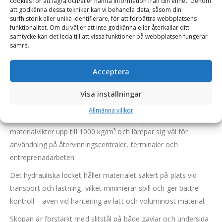
cookies för att lagra och/eller hämta information från din enhet. Genom
att godkänna dessa tekniker kan vi behandla data, såsom din
surfhistorik eller unika identifierare, för att förbättra webbplatsens
funktionalitet. Om du väljer att inte godkänna eller återkallar ditt
BESKRIVNING
samtycke kan det leda till att vissa funktioner på webbplatsen fungerar
sämre.
Klämskopa / Miljöskopa – fäste Stora BM, volym 1800 l,
Acceptera
bredd 2100 mm, vikt 980 kg, med sparskär
Visa inställningar
Carrus klämskopa (miljöskopa) är en kraftig lättmaterialskopa
med hydrauliskt lock, utvecklad för effektiv hantering av avfall,
Allmänna villkor
flis och andra skrymmande material. Skopan klarar
materialvikter upp till 1000 kg/m³ och lämpar sig väl för
användning på återvinningscentraler, terminaler och
entreprenadarbeten.
Det hydrauliska locket håller materialet säkert på plats vid
transport och lastning, vilket minimerar spill och ger bättre
kontroll – även vid hantering av lätt och voluminöst material.
Skopan är förstärkt med slitstål på både gavlar och undersida