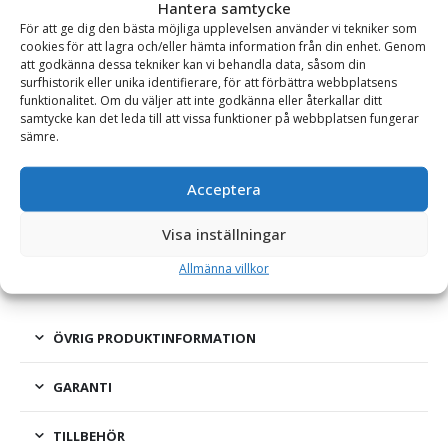
Hantera samtycke
Grindfästen
För att ge dig den bästa möjliga upplevelsen använder vi tekniker som
cookies för att lagra och/eller hämta information från din enhet. Genom
att godkänna dessa tekniker kan vi behandla data, såsom din
surfhistorik eller unika identifierare, för att förbättra webbplatsens
BESKRIVNING
funktionalitet. Om du väljer att inte godkänna eller återkallar ditt
samtycke kan det leda till att vissa funktioner på webbplatsen fungerar
sämre.
Grindfäste S45 – för bult eller svets, vikt 30 kg
Acceptera
Grindfäste S45 som antingen bultas eller svetsas fast i
redskapet. Hålbilden är 173 mm i diameter och 6 hål vilket är
Visa inställningar
en standard. Diameter på skruvhålen är 17 mm.
Allmänna villkor
ÖVRIG PRODUKTINFORMATION
GARANTI
TILLBEHÖR