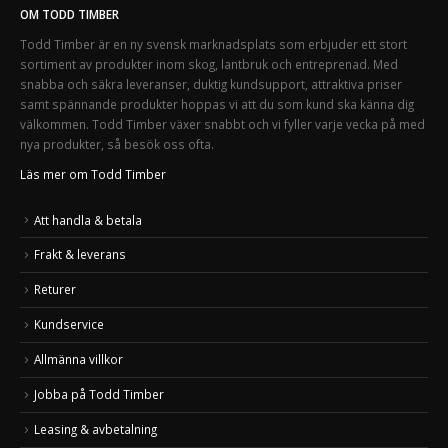
OM TODD TIMBER
Todd Timber är en ny svensk marknadsplats som erbjuder ett stort
sortiment av produkter inom skog, lantbruk och entreprenad. Med
snabba och säkra leveranser, duktig kundsupport, attraktiva priser
samt spännande produkter hoppas vi att du som kund ska känna dig
välkommen. Todd Timber växer snabbt och vi fyller varje vecka på med
nya produkter, så besök oss ofta.
Läs mer om Todd Timber
Att handla & betala
Frakt & leverans
Returer
Kundservice
Allmänna villkor
Jobba på Todd Timber
Leasing & avbetalning