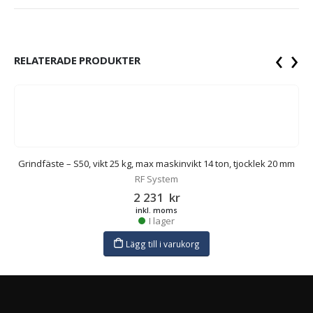
‹
›
RELATERADE PRODUKTER
Grindfäste – S50, vikt 25 kg, max maskinvikt 14 ton, tjocklek 20 mm
RF System
2 231
kr
inkl. moms
I lager
Lägg till i varukorg