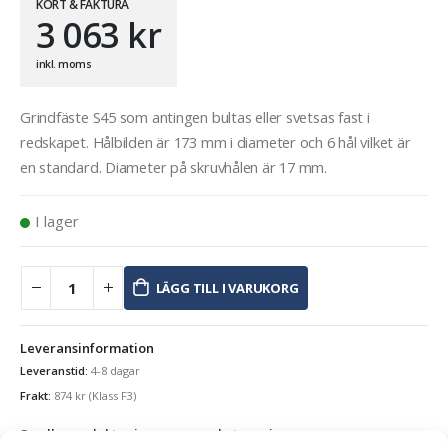
KORT & FAKTURA
3 063
kr
inkl. moms
Grindfäste S45 som antingen bultas eller svetsas fast i
redskapet. Hålbilden är 173 mm i diameter och 6 hål vilket är
en standard. Diameter på skruvhålen är 17 mm.
I lager
LÄGG TILL I VARUKORG
Leveransinformation
Leveranstid:
4-8 dagar
Frakt:
874
kr
(Klass F3)
Se alla produkter inom samma kategori