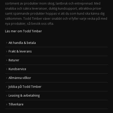
sortiment av produkter inom skog, lantbruk och entreprenad. Med
snabba och säkra leveranser, duktig kundsupport, attraktiva priser
samt spännande produkter hoppas vi att du som kund ska känna dig
välkommen. Todd Timber växer snabbt och vi fyller varje vecka på med
nya produkter, så besök oss ofta.
Läs mer om Todd Timber
Att handla & betala
Frakt & leverans
Returer
Kundservice
Allmänna villkor
Jobba på Todd Timber
Leasing & avbetalning
Tillverkare