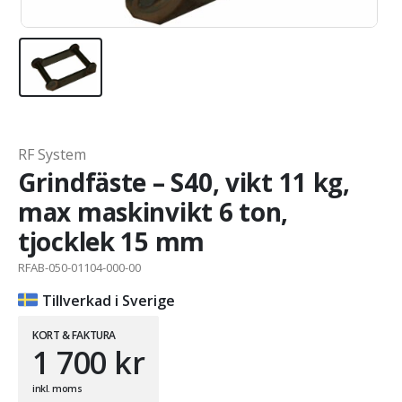
RF System
Grindfäste – S40, vikt 11 kg,
max maskinvikt 6 ton,
tjocklek 15 mm
RFAB-050-01104-000-00
Tillverkad i Sverige
KORT & FAKTURA
1 700
kr
inkl. moms