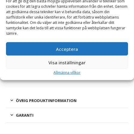
För att ge dig den bästa möjliga upplevelsen använder vi tekniker som
cookies för att lagra och/eller hämta information från din enhet. Genom
att godkänna dessa tekniker kan vi behandla data, såsom din
BESKRIVNING
surfhistorik eller unika identifierare, för att förbättra webbplatsens
funktionalitet. Om du väljer att inte godkänna eller återkallar ditt
samtycke kan det leda till att vissa funktioner på webbplatsen fungerar
Grindfäste – S40, vikt 11 kg, max maskinvikt 6 ton,
sämre.
tjocklek 15 mm
Acceptera
Robust och kraftigt grindfäste med en rak undersida som
monteras på redskap till grävmaskin. Grindfästet är tillverkat
Visa inställningar
enligt nordisk standard i högkvalitativt stål för att kunna ge en
Allmänna villkor
lång livslängd. Materialet i axlar är av typ 355-stål.
ÖVRIG PRODUKTINFORMATION
GARANTI