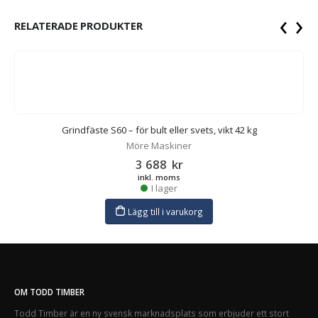
‹
›
RELATERADE PRODUKTER
Grindfäste S60 – för bult eller svets, vikt 42 kg
Möre Maskiner
3 688
kr
inkl. moms
I lager
Lägg till i varukorg
OM TODD TIMBER
Todd Timber är en ny svensk marknadsplats som erbjuder ett stort