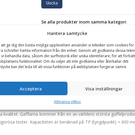
Skicka
Se alla produkter inom samma kategori
Hjullastare & Traktor
Hantera samtycke
 att ge dig den bästa möjliga upplevelsen använder vi tekniker som cookies för 
ra och/eller hämta information från din enhet. Genom att godkänna dessa tekni
GARANTI
 vi behandla data, såsom din surfhistorik eller unika identifierare, för att förbät
bplatsens funktionalitet. Om du väljer att inte godkänna eller återkallar ditt
tycke kan det leda till att vissa funktioner på webbplatsen fungerar sämre.
citet 4000 kg, rambredd 1200 mm, gaffellängd 1200 mm
are och större teleskoplastare. Pallgaffeln är framtagen och anpassad 
Acceptera
Visa inställningar
Allmänna villkor
d en låsbult i den övre balken.
ögsta kvalitet. Gafflarna kommer från en av världens största gaffelpr
gorösa tester. Kapaciteten är beräknad på TP (tyngdpunkt) = 600 m