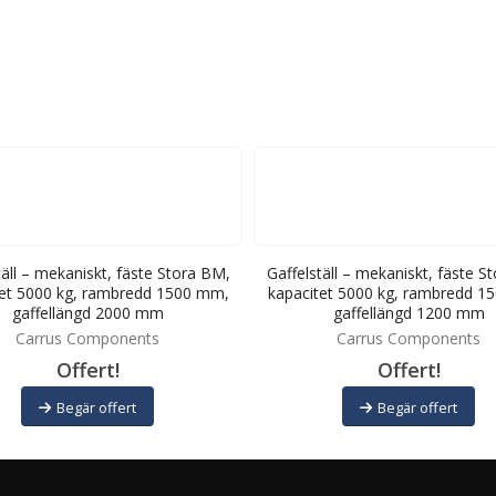
täll – mekaniskt, fäste Stora BM,
Gaffelställ – mekaniskt, fäste S
tet 5000 kg, rambredd 1500 mm,
kapacitet 5000 kg, rambredd 1
gaffellängd 2000 mm
gaffellängd 1200 mm
Carrus Components
Carrus Components
Offert!
Offert!
Begär offert
Begär offert