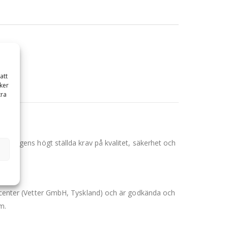
att
ker
tra
för dagens högt ställda krav på kvalitet, säkerhet och
oducenter (Vetter GmbH, Tyskland) och är godkända och
m.