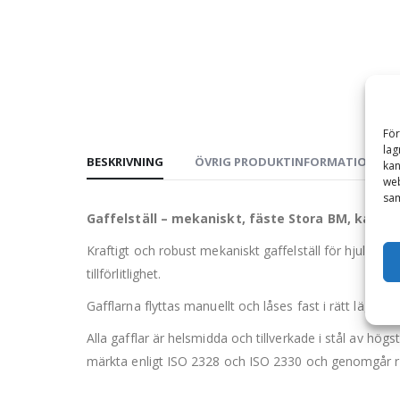
För
lag
BESKRIVNING
ÖVRIG PRODUKTINFORMATION
kan
web
sam
Gaffelställ – mekaniskt, fäste Stora BM, kapa
Kraftigt och robust mekaniskt gaffelställ för hjullast
tillförlitlighet.
Gafflarna flyttas manuellt och låses fast i rätt läge me
Alla gafflar är helsmidda och tillverkade i stål av h
märkta enligt ISO 2328 och ISO 2330 och genomgår ri