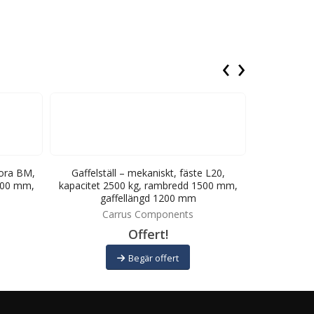
‹
›
tora BM,
Gaffelställ – mekaniskt, fäste L20,
Gaffelställ
500 mm,
kapacitet 2500 kg, rambredd 1500 mm,
kapacitet 
gaffellängd 1200 mm
ga
Carrus Components
C
Offert!
Begär offert