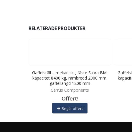
RELATERADE PRODUKTER
te SMS/Trima,
Gaffelställ – mekaniskt, fäste Stora BM,
Gaffels
dd 1200 mm,
kapacitet 8400 kg, rambredd 2000 mm,
kapaci
 mm
gaffellängd 1200 mm
ts
Carrus Components
Offert!
Begär offert