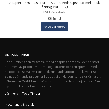
Adapter – S80 (maskinsida), S1/B20 (redskapssida), mekanisk
låsning, vikt 350 kg
BSM Verkstads
Offert!
Begär offert
OM TODD TIMBER
Todd Timber är en ny svensk marknadsplats som erbjuder ett stort
sortiment av produkter inom skog, lantbruk och entreprenad. Med
snabba och säkra leveranser, duktig kundsupport, attraktiva priser
samt spännande produkter hoppas vi att du som kund ska känna dig
välkommen. Todd Timber växer snabbt och vi fyller varje vecka på med
nya produkter, så besök oss ofta.
Läs mer om Todd Timber
Att handla & betala