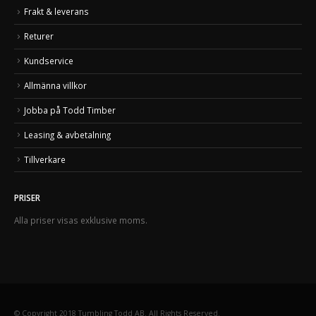
Frakt & leverans
Returer
Kundservice
Allmänna villkor
Jobba på Todd Timber
Leasing & avbetalning
Tillverkare
PRISER
Alla priser visas exklusive moms.
© Copyright 2018 Tumbling Todd AB. All Rights Reserved.