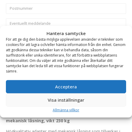
Hantera samtycke
För att ge dig den bästa möjliga upplevelsen använder vi tekniker som
Skicka
cookies för att lagra och/eller hämta information från din enhet. Genom
att godkänna dessa tekniker kan vi behandla data, såsom din
surfhistorik eller unika identifierare, för att förbättra webbplatsens
funktionalitet. Om du väljer att inte godkänna eller återkallar ditt
Se alla produkter inom samma kategori
samtycke kan det leda till att vissa funktioner på webbplatsen fungerar
Grävmaskin
sämre.
Acceptera
BESKRIVNING
Visa inställningar
Allmänna villkor
Adapter – S60 (maskinsida), S1/B20 (redskapssida),
mekanisk låsning, vikt 230 kg
Högkvalitativ adapter med mekanisk låsning som tillverkas i