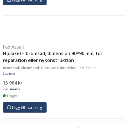
Lägg till i varukorg
Fad Assali
Hjulaxel – bromsad, dimension 90*90 mm, för
reparation eller nykonstruktion
Bromsad/obromsad:
Bromsad
Dimension:
90*90 mm
Läs mer
15 964
kr
inkl. moms
I lager
Lägg till i varukorg