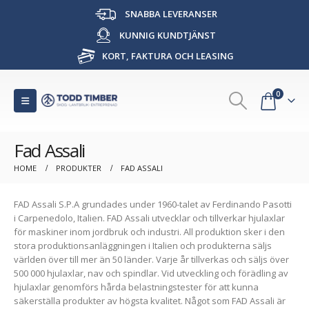
SNABBA LEVERANSER
KUNNIG KUNDTJÄNST
KORT, FAKTURA OCH LEASING
0
Fad Assali
HOME
PRODUKTER
FAD ASSALI
FAD Assali S.P.A grundades under 1960-talet av Ferdinando Pasotti
i Carpenedolo, Italien. FAD Assali utvecklar och tillverkar hjulaxlar
för maskiner inom jordbruk och industri. All produktion sker i den
stora produktionsanläggningen i Italien och produkterna säljs
världen över till mer än 50 länder. Varje år tillverkas och säljs över
500 000 hjulaxlar, nav och spindlar. Vid utveckling och förädling av
hjulaxlar genomförs hårda belastningstester för att kunna
säkerställa produkter av högsta kvalitet. Något som FAD Assali är