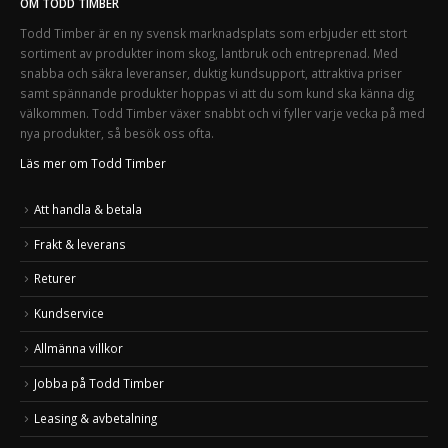
OM TODD TIMBER
Todd Timber är en ny svensk marknadsplats som erbjuder ett stort
sortiment av produkter inom skog, lantbruk och entreprenad. Med
snabba och säkra leveranser, duktig kundsupport, attraktiva priser
samt spännande produkter hoppas vi att du som kund ska känna dig
välkommen. Todd Timber växer snabbt och vi fyller varje vecka på med
nya produkter, så besök oss ofta.
Läs mer om Todd Timber
Att handla & betala
Frakt & leverans
Returer
Kundservice
Allmänna villkor
Jobba på Todd Timber
Leasing & avbetalning