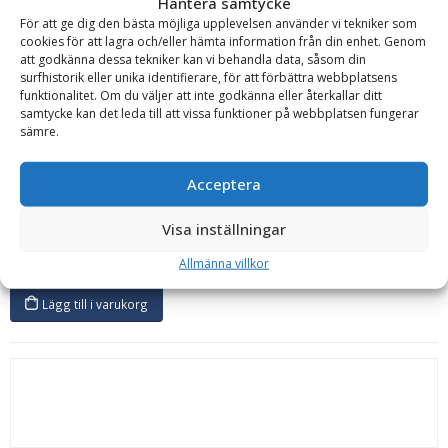
Hantera samtycke
För att ge dig den bästa möjliga upplevelsen använder vi tekniker som
cookies för att lagra och/eller hämta information från din enhet. Genom
att godkänna dessa tekniker kan vi behandla data, såsom din
surfhistorik eller unika identifierare, för att förbättra webbplatsens
Fad Assali
funktionalitet. Om du väljer att inte godkänna eller återkallar ditt
Hjulaxel – obromsad, dimension 70*70 mm, för
samtycke kan det leda till att vissa funktioner på webbplatsen fungerar
sämre.
reparation eller nykonstruktion
Bromsad/obromsad:
Obromsad
Dimension:
70*70 mm
Acceptera
Läs mer
2 846
kr
Visa inställningar
inkl. moms
Allmänna villkor
I lager
Lägg till i varukorg