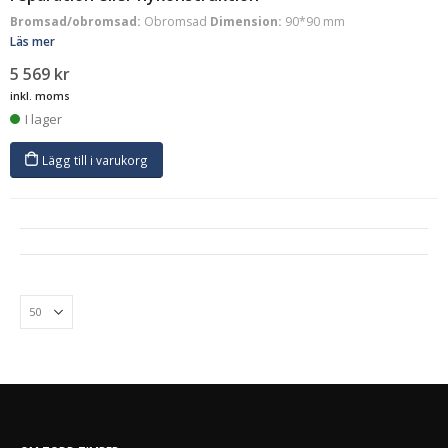
Bromsad/obromsad:
Obromsad
Dimension:
90*90 mm
Läs mer
5 569
kr
inkl. moms
I lager
Lägg till i varukorg