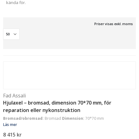
kända för.
Priser visas exkl. moms
Fad Assali
Hjulaxel – bromsad, dimension 70*70 mm, för
reparation eller nykonstruktion
Bromsad/obromsad:
Bromsad
Dimension:
70*70 mm
Läs mer
8 415
kr