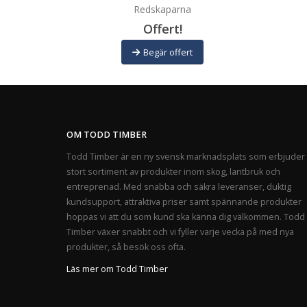
Redskaparna
Offert!
Begär offert
OM TODD TIMBER
Todd Timber är en ny svensk marknadsplats som erbjuder 
stort sortiment av produkter inom skog, lantbruk och
entreprenad. Med snabba och säkra leveranser, duktig
kundsupport, attraktiva priser samt spännande produkter
hoppas vi att du som kund ska känna dig välkommen. Todd
Timber växer snabbt och vi fyller varje vecka på med nya
produkter, så besök oss ofta.
Läs mer om Todd Timber