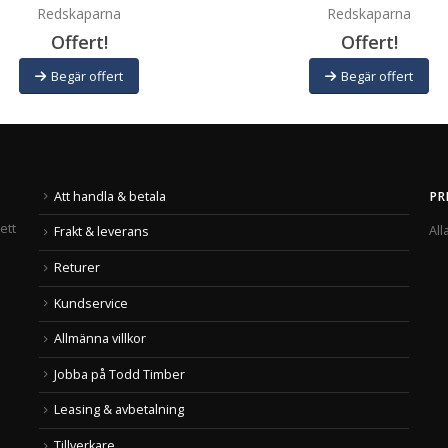
Redskaparna
Redskaparna
Offert!
Offert!
Begär offert
Begär offert
Att handla & betala
PR
ett
All
Frakt & leverans
Returer
Kundservice
Allmänna villkor
Jobba på Todd Timber
Leasing & avbetalning
Tillverkare