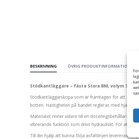
BESKRIVNING
ÖVRIG PRODUKTINFORMATION
För
lag
kan
Stödkantläggare – fäste Stora BM, volym 3100 li
web
sam
Stödkantläggarskopa som är framtagen för att kunna 
botten. Hastigheten på bandet regleras med hjälp av 
Materialet rinner vidare till en doseringsbehållare 
vibrerande funktion som drivs hydrauliskt. För att ku
Till din hjälp att kunna följa asfaltlinjen levereras