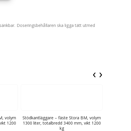
änkbar. Doseringsbehållaren ska ligga tätt utmed
‹
›
BM, volym
Stödkantläggare – fäste Stora BM, volym
Stödkantläg
vikt 1200
1300 liter, totalbredd 3400 mm, vikt 1200
1300 liter, 
kg