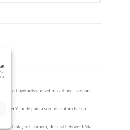
att
ker
tra
p av ett hydrauliskt drivet matarband i skopans
du en efterföljande padda som dessutom har en
.
t mellan display och kamera, dock så behöver båda