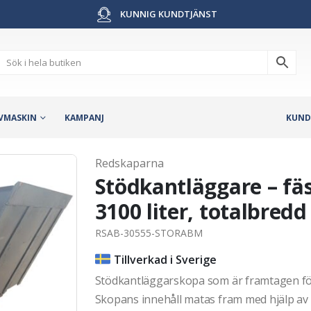
KUNNIG KUNDTJÄNST
VMASKIN
KAMPANJ
KUND
Redskaparna
Stödkantläggare – fä
3100 liter, totalbred
RSAB-30555-STORABM
Tillverkad i Sverige
Stödkantläggarskopa som är framtagen för
Skopans innehåll matas fram med hjälp av 