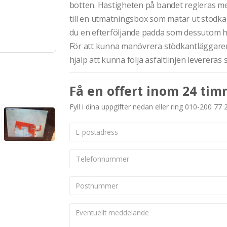
botten. Hastigheten på bandet regleras med
till en utmatningsbox som matar ut stödkan
du en efterföljande padda som dessutom ha
För att kunna manövrera stödkantläggaren k
hjälp att kunna följa asfaltlinjen leverer
Få en offert inom 24 tim
Fyll i dina uppgifter nedan eller ring 010-200 77 