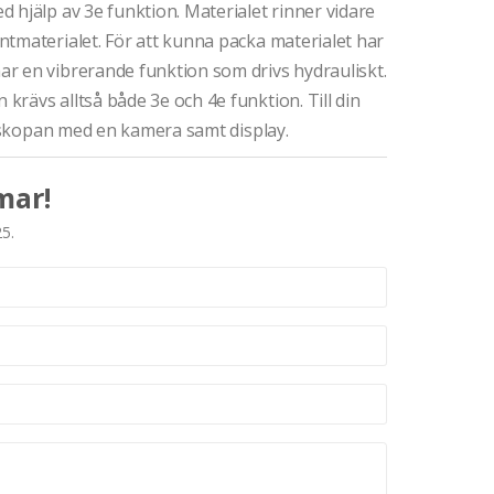
 hjälp av 3e funktion. Materialet rinner vidare
tmaterialet. För att kunna packa materialet har
r en vibrerande funktion som drivs hydrauliskt.
rävs alltså både 3e och 4e funktion. Till din
as skopan med en kamera samt display.
mar!
25.