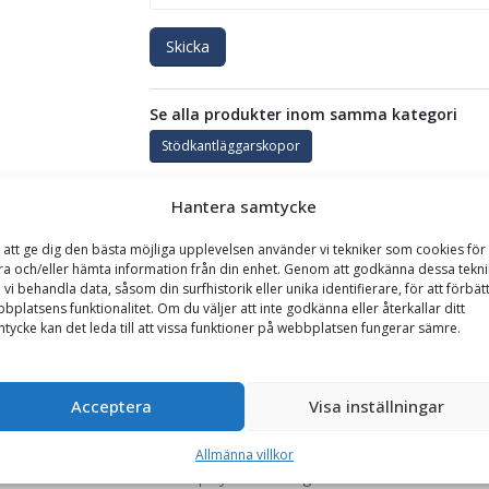
Skicka
Se alla produkter inom samma kategori
Stödkantläggarskopor
Hantera samtycke
GARANTI
 att ge dig den bästa möjliga upplevelsen använder vi tekniker som cookies för 
ra och/eller hämta information från din enhet. Genom att godkänna dessa tekni
 vi behandla data, såsom din surfhistorik eller unika identifierare, för att förbät
ter, totalbredd 3400 mm, vikt 1400 kg
bplatsens funktionalitet. Om du väljer att inte godkänna eller återkallar ditt
tycke kan det leda till att vissa funktioner på webbplatsen fungerar sämre.
lägga stödkanter utmed asfalt. Skopans innehåll matas fram med hjäl
3e funktion.
Acceptera
Visa inställningar
som matar ut stödkantmaterialet. För att kunna packa materialet har 
nna manövrera stödkantläggaren krävs alltså både 3e och 4e funktion
Allmänna villkor
 skopan med en kamera samt display. Överföringen av bild sker trådlös