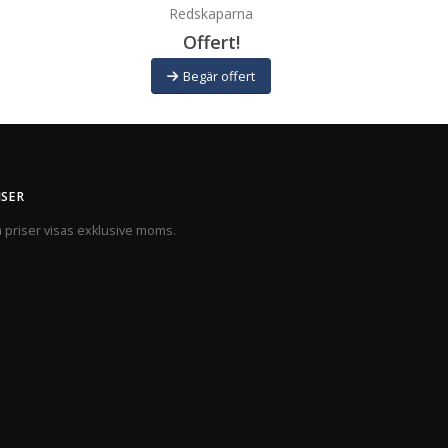
Redskaparna
Offert!
Begär offert
ISER
a priser visas exklusive moms.