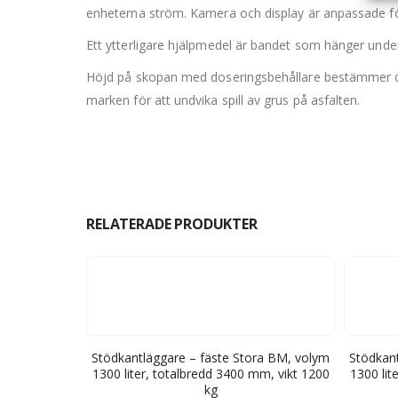
enheterna ström. Kamera och display är anpassade för
Ett ytterligare hjälpmedel är bandet som hänger unde
Höjd på skopan med doseringsbehållare bestämmer du
marken för att undvika spill av grus på asfalten.
RELATERADE PRODUKTER
ra BM, volym
Stödkantläggare – fäste Stora BM, volym
Stödkant
mm, vikt 1200
1300 liter, totalbredd 3400 mm, vikt 1200
1300 lit
kg