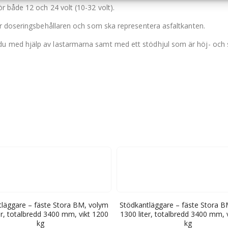
 både 12 och 24 volt (10-32 volt).
r doseringsbehållaren och som ska representera asfaltkanten.
 med hjälp av lastarmarna samt med ett stödhjul som är höj- och s
läggare – fäste Stora BM, volym
Stödkantläggare – fäste Stora 
er, totalbredd 3400 mm, vikt 1200
1300 liter, totalbredd 3400 mm, 
kg
kg