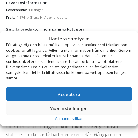
Leveransinformation
Leveranstid:
4-8 dagar
Frakt:
1 874
kr
(Klass H)
/ per produkt
Se alla produkter inom samma kategori
Redskapslådor
Hantera samtycke
För att ge dig den bästa möjliga upplevelsen använder vi tekniker som
cookies för att lagra och/eller hämta information från din enhet. Genom
att godkänna dessa tekniker kan vi behandla data, såsom din
surfhistorik eller unika identifierare, för att förbättra webbplatsens
BESKRIVNING
funktionalitet. Om du väljer att inte godkänna eller återkallar ditt
samtycke kan det leda till att vissa funktioner på webbplatsen fungerar
sämre.
Redskapslåda – 475 liter, för förvaring av redskap,
foder, kemikalier mm, vikt 35 kg, färg mossgrön
Acceptera
Hållbar konstruktion och utmärkt till förvaring av redskap,
Visa inställningar
foder, kemikalier m.m. Vakuuminjecerad med släta in- och
utsidor. 10 cm höga ”ben” gör att lådan kan flyttas med truck.
Allmänna villkor
Lock och låda i korrugerad konstruktion vilket ger bästa
stabilitet. Locket är låsbart med exenterlås. Gångjärn och