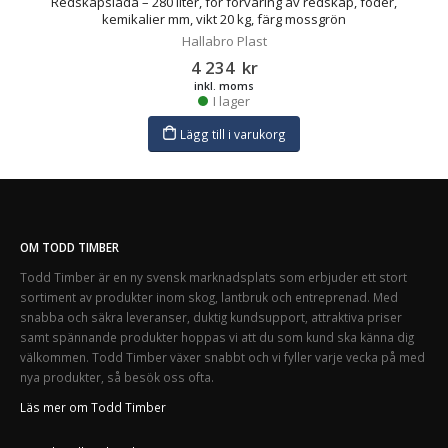
Redskapslåda – 280 liter, för förvaring av redskap, foder,
kemikalier mm, vikt 20 kg, färg mossgrön
Hallabro Plast
4 234
kr
inkl. moms
I lager
Lägg till i varukorg
OM TODD TIMBER
Todd Timber är en ny svensk marknadsplats som erbjuder ett stort
sortiment av produkter inom skog, lantbruk och entreprenad. Med
snabba och säkra leveranser, duktig kundsupport, attraktiva priser
samt spännande produkter hoppas vi att du som kund ska känna dig
välkommen. Todd Timber växer snabbt och vi fyller varje vecka på med
nya produkter, så besök oss ofta.
Läs mer om Todd Timber