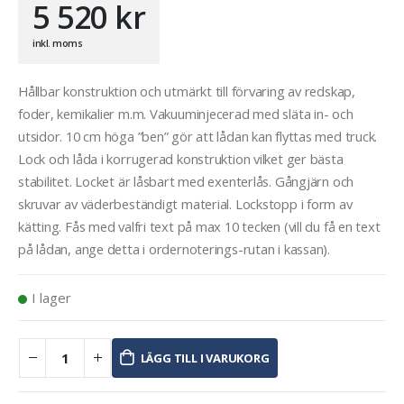
5 520
kr
inkl. moms
Hållbar konstruktion och utmärkt till förvaring av redskap,
foder, kemikalier m.m. Vakuuminjecerad med släta in- och
utsidor. 10 cm höga ”ben” gör att lådan kan flyttas med truck.
Lock och låda i korrugerad konstruktion vilket ger bästa
stabilitet. Locket är låsbart med exenterlås. Gångjärn och
skruvar av väderbeständigt material. Lockstopp i form av
kätting. Fås med valfri text på max 10 tecken (vill du få en text
på lådan, ange detta i ordernoterings-rutan i kassan).
I lager
LÄGG TILL I VARUKORG