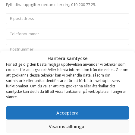
Fyll i dina uppgifter nedan eller ring 010-200 77 25.
Hantera samtycke
För att ge dig den bästa möjliga upplevelsen använder vi tekniker som
cookies för att lagra och/eller hämta information från din enhet. Genom
att godkänna dessa tekniker kan vi behandla data, såsom din
surfhistorik eller unika identifierare, för att förbättra webbplatsens
Skicka
funktionalitet. Om du väljer att inte godkänna eller återkallar ditt
samtycke kan det leda till att vissa funktioner på webbplatsen fungerar
sämre.
Se alla produkter inom samma kategori
Lättmaterialskopor
Lättmaterialskopor på kampanj
Acceptera
Visa inställningar