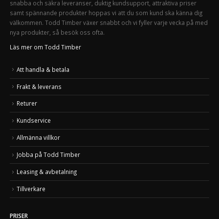
snabba och säkra leveranser, duktig kundsupport, attraktiva priser
samt spännande produkter hoppas vi att du som kund ska känna dig
välkommen. Todd Timber växer snabbt och vi fyller varje vecka på med
nya produkter, så besök oss ofta.
Läs mer om Todd Timber
Att handla & betala
Frakt & leverans
Returer
Kundservice
Allmänna villkor
Jobba på Todd Timber
Leasing & avbetalning
Tillverkare
PRISER