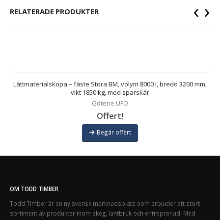
‹
›
RELATERADE PRODUKTER
m,
Lättmaterialskopa – fäste Stora BM, volym 8000 l, bredd 3200 mm,
vikt 1850 kg, med sparskär
Götene UFO
Offert!
Begär offert
OM TODD TIMBER
Todd Timber är en ny svensk marknadsplats som erbjuder ett stort
sortiment av produkter inom skog, lantbruk och entreprenad. Med