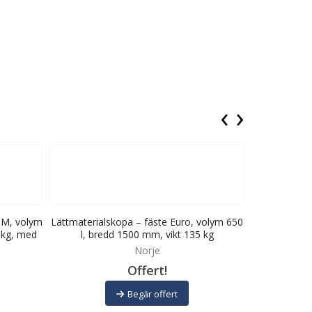
‹
›
BM, volym
Lättmaterialskopa – fäste Euro, volym 650
Lättmaterial
 kg, med
l, bredd 1500 mm, vikt 135 kg
10 000 l, 
Norje
Offert!
Begär offert