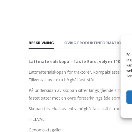
BESKRIVNING
ÖVRIG PRODUKTINFORMATION
För
lag
Lättmaterialskopa – fäste Euro, volym 1100 l, b
kan
web
Lättmaterialskopan för traktorer, kompaktlastare och mi
sam
Tillverkas av extra höghållfast stål.
På undersidan av skopan sitter längsgående slitjärn, f
fästet sitter mot en övre förstärkningslåda som bildas 
Skopan tillverkas av extra höghållfast stål (sträckgr
TILLVAL
Genomsiktsgaller