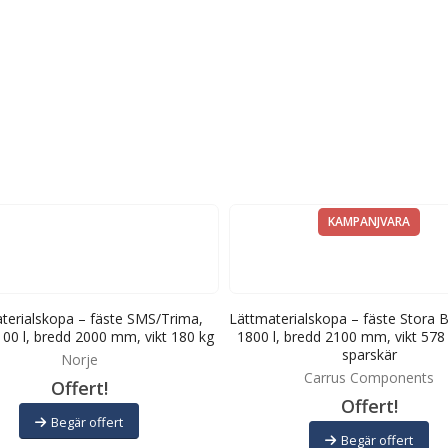
KAMPANJVARA
terialskopa – fäste SMS/Trima,
Lättmaterialskopa – fäste Stora 
00 l, bredd 2000 mm, vikt 180 kg
1800 l, bredd 2100 mm, vikt 578
sparskär
Norje
Carrus Components
Offert!
Offert!
Begär offert
Begär offert