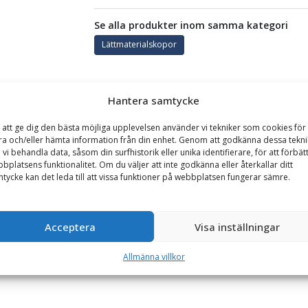
Se alla produkter inom samma kategori
Lättmaterialskopor
GARANTI
Hantera samtycke
 att ge dig den bästa möjliga upplevelsen använder vi tekniker som cookies för 
ra och/eller hämta information från din enhet. Genom att godkänna dessa tekni
redd 2000 mm, vikt 180 kg
 vi behandla data, såsom din surfhistorik eller unika identifierare, för att förbät
bplatsens funktionalitet. Om du väljer att inte godkänna eller återkallar ditt
ndre hjullastare klarar relativt stora volymer och lämpar sig väl vid 
tycke kan det leda till att vissa funktioner på webbplatsen fungerar sämre.
rån fästet och fram till det härdade skärstålet. Slitjärnen under sko
Acceptera
Visa inställningar
av två plåtar. Allt för maximal styrka och ökad livslängd.
äns 650 N/mm2), ett starkare och tunnare stål som minskar vikten på 
Allmänna villkor