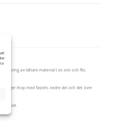
att
ker
tra
hantering av lättare material t ex snö och flis.
pan bygger ihop med fästets nedre del och det övre
redskapet.