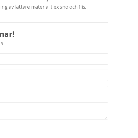
ng av lättare material t ex snö och flis.
mar!
25.