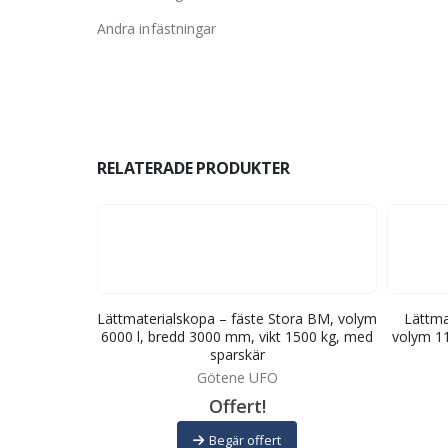
Andra infästningar
RELATERADE PRODUKTER
tor-Stora BM,
Lättmaterialskopa – fäste Stora BM, volym
Lättma
mm, vikt 3700
6000 l, bredd 3000 mm, vikt 1500 kg, med
volym 11
r
sparskär
Götene UFO
Offert!
Begär offert