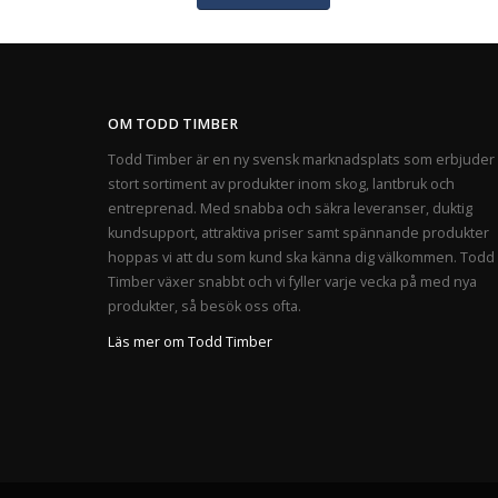
OM TODD TIMBER
Todd Timber är en ny svensk marknadsplats som erbjuder 
stort sortiment av produkter inom skog, lantbruk och
entreprenad. Med snabba och säkra leveranser, duktig
kundsupport, attraktiva priser samt spännande produkter
hoppas vi att du som kund ska känna dig välkommen. Todd
Timber växer snabbt och vi fyller varje vecka på med nya
produkter, så besök oss ofta.
Läs mer om Todd Timber