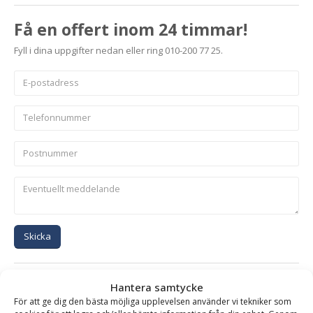
Få en offert inom 24 timmar!
Fyll i dina uppgifter nedan eller ring 010-200 77 25.
Skicka
Se alla produkter inom samma kategori
Hantera samtycke
Lättmaterialskopor på kampanj
Miljöskopor med grip
För att ge dig den bästa möjliga upplevelsen använder vi tekniker som