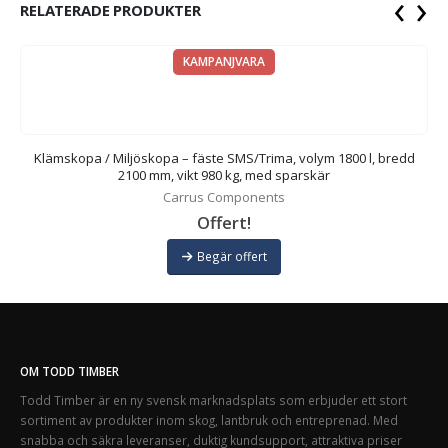
‹
›
RELATERADE PRODUKTER
KAMPANJVARA
m,
Klämskopa / Miljöskopa – fäste SMS/Trima, volym 1800 l, bredd
2100 mm, vikt 980 kg, med sparskär
Carrus Components
Offert!
Begär offert
OM TODD TIMBER
Todd Timber är en ny svensk marknadsplats som erbjuder ett stort
sortiment av produkter inom skog, lantbruk och entreprenad. Med
snabba och säkra leveranser, duktig kundsupport, attraktiva priser