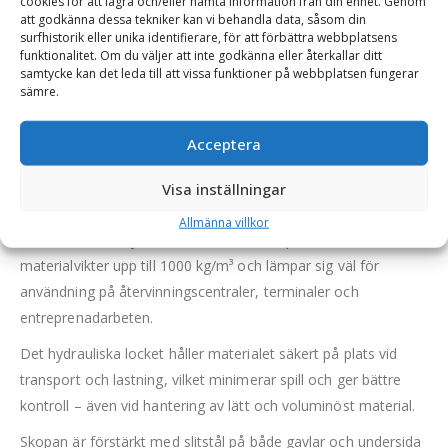
cookies för att lagra och/eller hämta information från din enhet. Genom
att godkänna dessa tekniker kan vi behandla data, såsom din
surfhistorik eller unika identifierare, för att förbättra webbplatsens
funktionalitet. Om du väljer att inte godkänna eller återkallar ditt
BESKRIVNING
samtycke kan det leda till att vissa funktioner på webbplatsen fungerar
sämre.
Klämskopa / Miljöskopa – fäste Stora BM, volym 5000 l,
Acceptera
bredd 2750 mm, vikt 1850 kg, med sparskär
Visa inställningar
Carrus klämskopa (miljöskopa) är en kraftig lättmaterialskopa
med hydrauliskt lock, utvecklad för effektiv hantering av avfall,
Allmänna villkor
flis och andra skrymmande material. Skopan klarar
materialvikter upp till 1000 kg/m³ och lämpar sig väl för
användning på återvinningscentraler, terminaler och
entreprenadarbeten.
Det hydrauliska locket håller materialet säkert på plats vid
transport och lastning, vilket minimerar spill och ger bättre
kontroll – även vid hantering av lätt och voluminöst material.
Skopan är förstärkt med slitstål på både gavlar och undersida