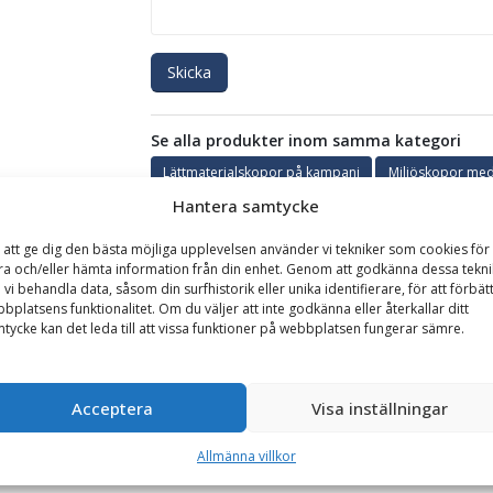
Skicka
Se alla produkter inom samma kategori
Lättmaterialskopor på kampanj
Miljöskopor med
Hantera samtycke
 att ge dig den bästa möjliga upplevelsen använder vi tekniker som cookies för 
GARANTI
ra och/eller hämta information från din enhet. Genom att godkänna dessa tekni
 vi behandla data, såsom din surfhistorik eller unika identifierare, för att förbät
bplatsens funktionalitet. Om du väljer att inte godkänna eller återkallar ditt
tycke kan det leda till att vissa funktioner på webbplatsen fungerar sämre.
 3000 l, bredd 2650 mm, vikt 1450 kg, med sparskär
alskopa med hydrauliskt lock, utvecklad för effektiv hantering av avf
 för användning på återvinningscentraler, terminaler och entreprenada
Acceptera
Visa inställningar
s vid transport och lastning, vilket minimerar spill och ger bättre kon
Allmänna villkor