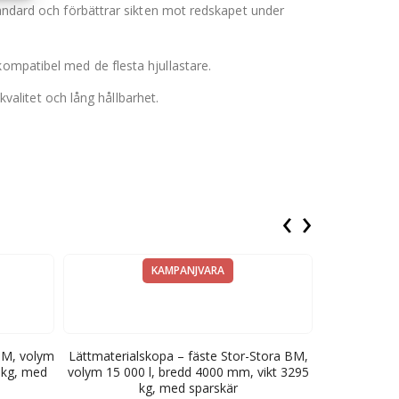
standard och förbättrar sikten mot redskapet under
kompatibel med de flesta hjullastare.
alitet och lång hållbarhet.
‹
›
KAMPANJVARA
BM, volym
Lättmaterialskopa – fäste Stor-Stora BM,
Klämskopa / 
 kg, med
volym 15 000 l, bredd 4000 mm, vikt 3295
1800 l, bre
kg, med sparskär