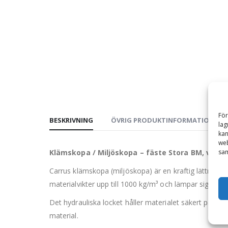
För
BESKRIVNING
ÖVRIG PRODUKTINFORMATION
lag
kan
web
sam
Klämskopa / Miljöskopa – fäste Stora BM, volym
Carrus klämskopa (miljöskopa) är en kraftig lättmateri
materialvikter upp till 1000 kg/m³ och lämpar sig väl
Det hydrauliska locket håller materialet säkert på plat
material.