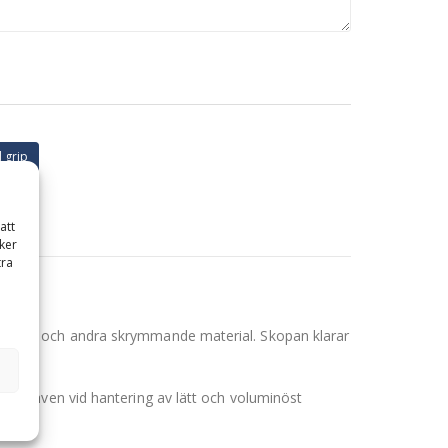
 grip
att
ker
tra
all, flis och andra skrymmande material. Skopan klarar
rbeten.
troll – även vid hantering av lätt och voluminöst