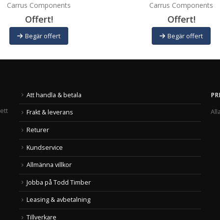
Carrus Components
Carrus Components
Offert!
Offert!
Begär offert
Begär offert
Att handla & betala
PR
ett
All
Frakt & leverans
Returer
Kundservice
Allmänna villkor
Jobba på Todd Timber
Leasing & avbetalning
Tillverkare