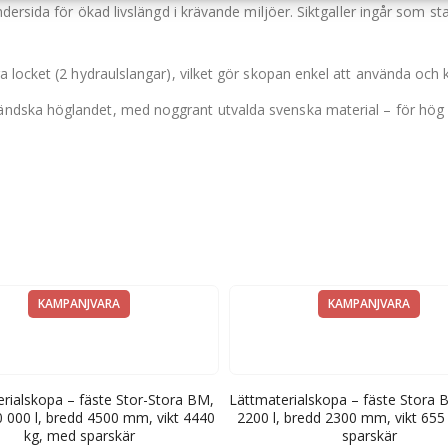
ndersida för ökad livslängd i krävande miljöer. Siktgaller ingår som 
 locket (2 hydraulslangar), vilket gör skopan enkel att använda och 
ändska höglandet, med noggrant utvalda svenska material – för hög kv
KAMPANJVARA
KAMPANJVARA
rialskopa – fäste Stor-Stora BM,
Lättmaterialskopa – fäste Stora 
 000 l, bredd 4500 mm, vikt 4440
2200 l, bredd 2300 mm, vikt 655
kg, med sparskär
sparskär