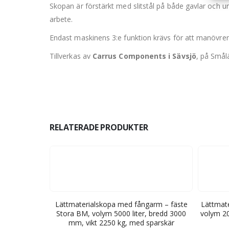
Skopan är förstärkt med slitstål på både gavlar och u
arbete.
Endast maskinens 3:e funktion krävs för att manövrera
Tillverkas av
Carrus Components i Sävsjö
, på Smål
RELATERADE PRODUKTER
ste Stora BM,
Lättmaterialskopa med fångarm – fäste
Lättmate
m, vikt 1200
Stora BM, volym 5000 liter, bredd 3000
volym 20
r
mm, vikt 2250 kg, med sparskär