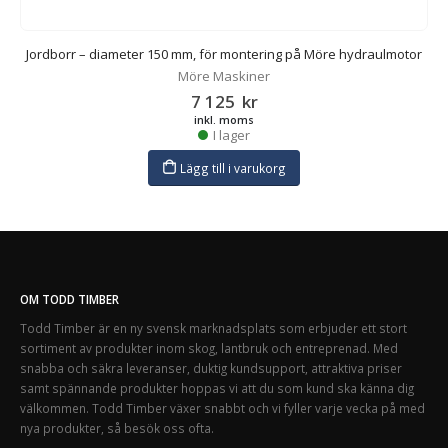
Jordborr – diameter 150 mm, för montering på Möre hydraulmotor
Möre Maskiner
7 125
kr
inkl. moms
I lager
Lägg till i varukorg
OM TODD TIMBER
Todd Timber är en ny svensk marknadsplats som erbjuder ett stort
sortiment av produkter inom skog, lantbruk och entreprenad. Med
snabba och säkra leveranser, duktig kundsupport, attraktiva priser
samt spännande produkter hoppas vi att du som kund ska känna dig
välkommen. Todd Timber växer snabbt och vi fyller varje vecka på med
nya produkter, så besök oss ofta.