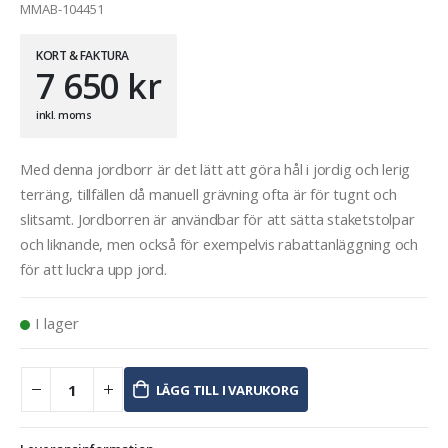
MMAB-104451
KORT & FAKTURA
7 650
kr
inkl. moms
Med denna jordborr är det lätt att göra hål i jordig och lerig
terräng, tillfällen då manuell grävning ofta är för tugnt och
slitsamt. Jordborren är användbar för att sätta staketstolpar
och liknande, men också för exempelvis rabattanläggning och
för att luckra upp jord.
I lager
LÄGG TILL I VARUKORG