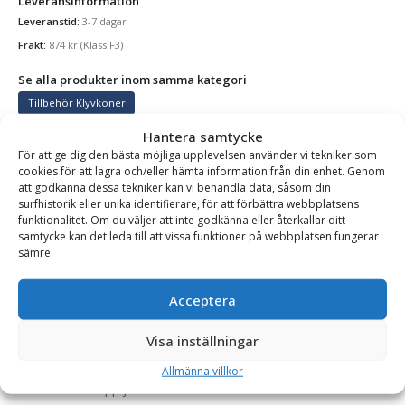
Leveransinformation
Leveranstid:
3-7 dagar
Frakt:
874
kr
(Klass F3)
Se alla produkter inom samma kategori
Tillbehör Klyvkoner
Hantera samtycke
För att ge dig den bästa möjliga upplevelsen använder vi tekniker som
cookies för att lagra och/eller hämta information från din enhet. Genom
BESKRIVNING
att godkänna dessa tekniker kan vi behandla data, såsom din
surfhistorik eller unika identifierare, för att förbättra webbplatsens
funktionalitet. Om du väljer att inte godkänna eller återkallar ditt
samtycke kan det leda till att vissa funktioner på webbplatsen fungerar
Jordborr – diameter 200 mm, för montering på Möre
sämre.
hydraulmotor
Med denna jordborr är det lätt att göra hål i jordig och lerig
Acceptera
terräng, tillfällen då manuell grävning ofta är för tugnt och
Visa inställningar
slitsamt. Jordborren är användbar för att sätta staketstolpar
och liknande, men också för exempelvis rabattanläggning och
Allmänna villkor
för att luckra upp jord.