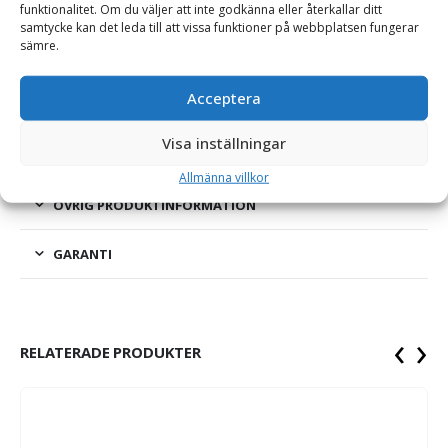
Grindfäste – B45, vikt 210 kg
funktionalitet. Om du väljer att inte godkänna eller återkallar ditt
samtycke kan det leda till att vissa funktioner på webbplatsen fungerar
Höghållfast grindfäste anpassat för redskap till grävmaskin.
sämre.
Grindfästet har kromade axlar och grindsidorna är tillverkade
av Domex 355. Grindfästet är tillverkad i fabrikslokaler på
Acceptera
småländska höglandet och är av mycket hög kvalitet.
Visa inställningar
Allmänna villkor
ÖVRIG PRODUKTINFORMATION
GARANTI
‹
›
RELATERADE PRODUKTER