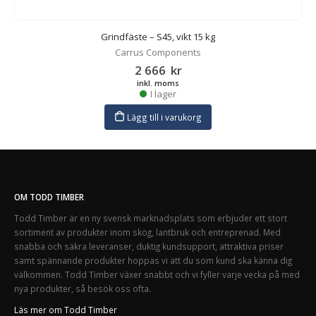
Grindfäste – S45, vikt 15 kg
Carrus Components
2 666
kr
inkl. moms
I lager
Lägg till i varukorg
OM TODD TIMBER
Todd Timber är en ny svensk marknadsplats som erbjuder ett stort
sortiment av produkter inom skog, lantbruk och entreprenad. Med
snabba och säkra leveranser, duktig kundsupport, attraktiva priser
samt spännande produkter hoppas vi att du som kund ska känna dig
välkommen. Todd Timber växer snabbt och vi fyller varje vecka på med
nya produkter, så besök oss ofta.
Läs mer om Todd Timber