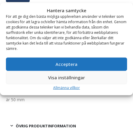
Hantera samtycke
För att ge dig den bästa möjliga upplevelsen använder vi tekniker som
cookies för att lagra och/eller hämta information från din enhet. Genom
BESKRIVNING
att godkänna dessa tekniker kan vi behandla data, såsom din
surfhistorik eller unika identifierare, för att förbättra webbplatsens
funktionalitet. Om du väljer att inte godkänna eller återkallar ditt
Dragögla – kapacitet 14 ton, runtomsvängande, hylsa
samtycke kan det leda till att vissa funktioner på webbplatsen fungerar
sämre.
50 mm, svetsbar
Lös, svetsbar, dragögla för reparation eller nykonstruktion.
Acceptera
Detaljerna från Möre Maskiners skogsvagnsserie håller hög
kvalitet och är väl beprövade under tuffa förhållanden.
Visa inställningar
Diametern på axeln inne i hylsan är 49,4 mm, hylsans längd är
Allmänna villkor
135 mm, hylsans yttre diameter är 60 mm. Diameter på öglan
är 50 mm
ÖVRIG PRODUKTINFORMATION