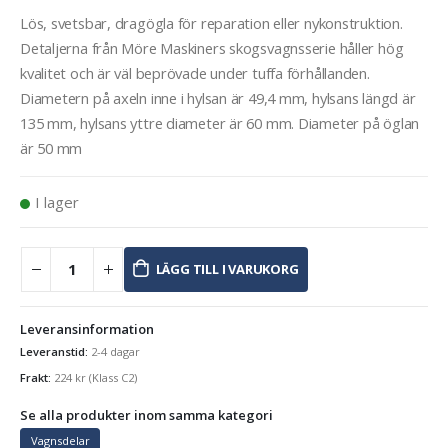
Lös, svetsbar, dragögla för reparation eller nykonstruktion.
Detaljerna från Möre Maskiners skogsvagnsserie håller hög
kvalitet och är väl beprövade under tuffa förhållanden.
Diametern på axeln inne i hylsan är 49,4 mm, hylsans längd är
135 mm, hylsans yttre diameter är 60 mm. Diameter på öglan
är 50 mm
I lager
LÄGG TILL I VARUKORG
Leveransinformation
Leveranstid:
2-4 dagar
Frakt:
224
kr
(Klass C2)
Se alla produkter inom samma kategori
Vagnsdelar