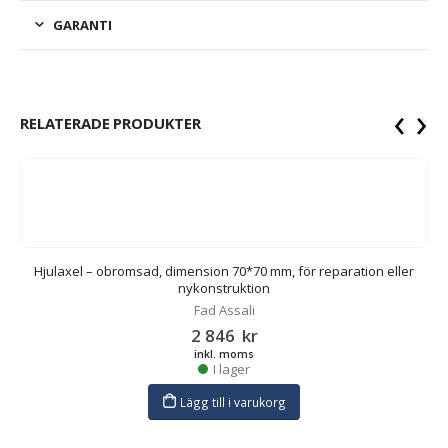
GARANTI
‹
›
RELATERADE PRODUKTER
Hjulaxel – obromsad, dimension 70*70 mm, för reparation eller
nykonstruktion
Fad Assali
2 846
kr
inkl. moms
I lager
Lägg till i varukorg