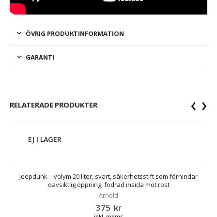
ÖVRIG PRODUKTINFORMATION
GARANTI
‹
›
RELATERADE PRODUKTER
EJ I LAGER
Jeepdunk – volym 20 liter, svart, säkerhetsstift som förhindar
oavsiktlig öppning, fodrad insida mot rost
Arnold
375
kr
inkl. moms