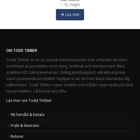
Ej i lager
Läs mer
OM TODD TIMBER
Todd Timber är en ny svensk marknadsplats som erbjuder ett stort
sortiment av produkter inom skog, lantbruk och entreprenad. Med
snabba och säkra leveranser, duktig kundsupport, attraktiva priser
samt spännande produkter hoppas vi att du som kund ska känna dig
välkommen. Todd Timber växer snabbt och vi fyller varje vecka på med
nya produkter, så besök oss ofta.
Läs mer om Todd Timber
Att handla & betala
Frakt & leverans
Returer