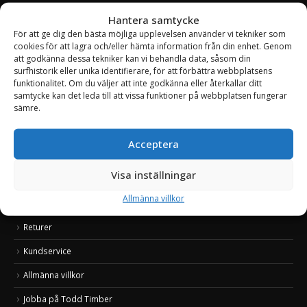
Hantera samtycke
För att ge dig den bästa möjliga upplevelsen använder vi tekniker som
OM TODD TIMBER
cookies för att lagra och/eller hämta information från din enhet. Genom
att godkänna dessa tekniker kan vi behandla data, såsom din
Todd Timber är en ny svensk marknadsplats som erbjuder ett stort
surfhistorik eller unika identifierare, för att förbättra webbplatsens
sortiment av produkter inom skog, lantbruk och entreprenad. Med
funktionalitet. Om du väljer att inte godkänna eller återkallar ditt
snabba och säkra leveranser, duktig kundsupport, attraktiva priser
samtycke kan det leda till att vissa funktioner på webbplatsen fungerar
samt spännande produkter hoppas vi att du som kund ska känna dig
sämre.
välkommen. Todd Timber växer snabbt och vi fyller varje vecka på med
nya produkter, så besök oss ofta.
Acceptera
Läs mer om Todd Timber
Visa inställningar
Att handla & betala
Allmänna villkor
Frakt & leverans
Returer
Kundservice
Allmänna villkor
Jobba på Todd Timber